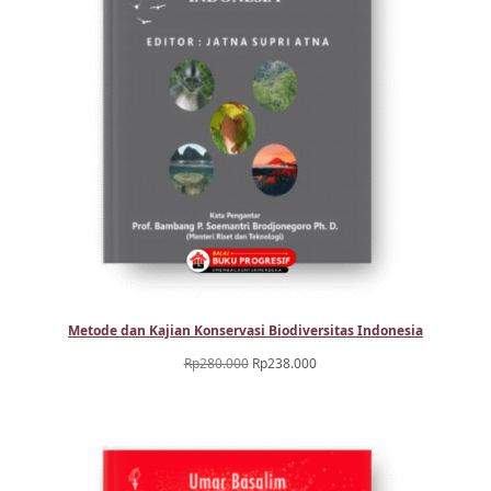
Metode dan Kajian Konservasi Biodiversitas Indonesia
Harga
Harga
Rp
280.000
Rp
238.000
aslinya
saat
adalah:
ini
Rp280.000.
adalah:
Rp238.000.