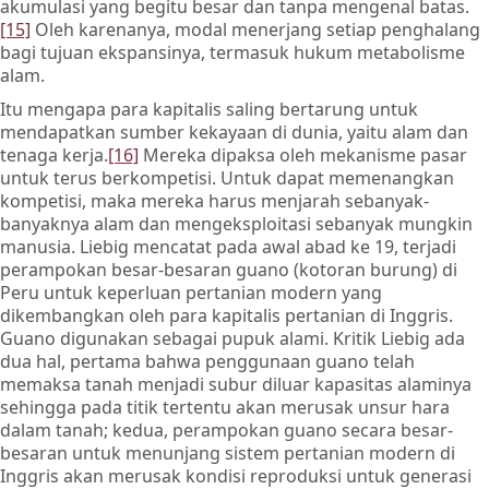
akumulasi yang begitu besar dan tanpa mengenal batas.
[15]
Oleh karenanya, modal menerjang setiap penghalang
bagi tujuan ekspansinya, termasuk hukum metabolisme
alam.
Itu mengapa para kapitalis saling bertarung untuk
mendapatkan sumber kekayaan di dunia, yaitu alam dan
tenaga kerja.
[16]
Mereka dipaksa oleh mekanisme pasar
untuk terus berkompetisi. Untuk dapat memenangkan
kompetisi, maka mereka harus menjarah sebanyak-
banyaknya alam dan mengeksploitasi sebanyak mungkin
manusia. Liebig mencatat pada awal abad ke 19, terjadi
perampokan besar-besaran guano (kotoran burung) di
Peru untuk keperluan pertanian modern yang
dikembangkan oleh para kapitalis pertanian di Inggris.
Guano digunakan sebagai pupuk alami. Kritik Liebig ada
dua hal, pertama bahwa penggunaan guano telah
memaksa tanah menjadi subur diluar kapasitas alaminya
sehingga pada titik tertentu akan merusak unsur hara
dalam tanah; kedua, perampokan guano secara besar-
besaran untuk menunjang sistem pertanian modern di
Inggris akan merusak kondisi reproduksi untuk generasi