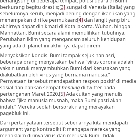
berlangsung di beberapa tempat, polusi udara di Bumi
berkurang begitu drastis;
[3]
sungai di Venesia (Italia) yang
sebelumnya keruh, menjadi bening dengan ikan-ikan yang
menampakan diri ke permukaan;
[4]
dan langit yang biru
akhirnya dapat dinikmati di Kota Jakarta, Wuhan, hingga
Manhattan. Bumi secara alami memulihkan tubuhnya.
Perubahan iklim yang mengancam seluruh kehidupan
yang ada di planet ini akhirnya dapat direm.
Menyaksikan kondisi Bumi tampak sejuk nan asri,
beberapa orang menyatakan bahwa “virus corona adalah
vaksin untuk menyembuhkan Bumi dari kerusakan yang
diakibatkan oleh virus yang bernama manusia.”
Pernyataan tersebut mendapatkan respon positif di media
sosial dan bahkan sempat
trending
di twitter pada
pertengahan Maret 2020.
[5]
Ada cuitan yang menulis
bahwa “jika manusia musnah, maka Bumi pasti akan
indah.” Mereka seolah bersorak riang merayakan
pagebluk ini.
Dari pertanyataan tersebut sebenarnya kita mendapati
argument yang kontradiktif: mengapa mereka yang
mengklaim dirinya virus dan merusak Bumi, tidak