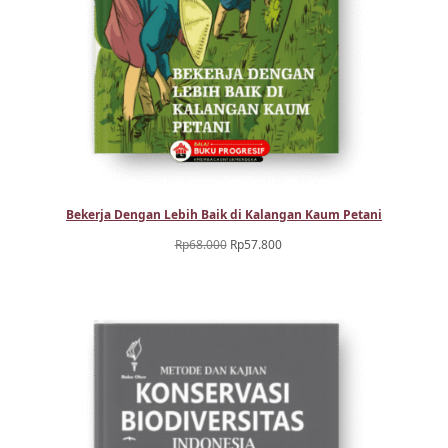
Bekerja Dengan Lebih Baik di Kalangan Kaum Petani
Harga
Harga
Rp
68.000
Rp
57.800
aslinya
saat
adalah:
ini
Rp68.000.
adalah:
Rp57.800.