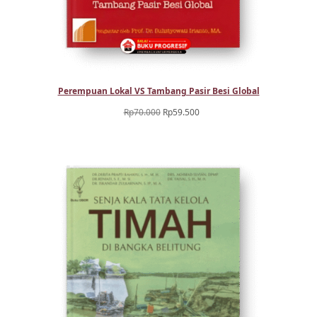
Perempuan Lokal VS Tambang Pasir Besi Global
Harga
Harga
Rp
70.000
Rp
59.500
aslinya
saat
adalah:
ini
Rp70.000.
adalah:
Rp59.500.