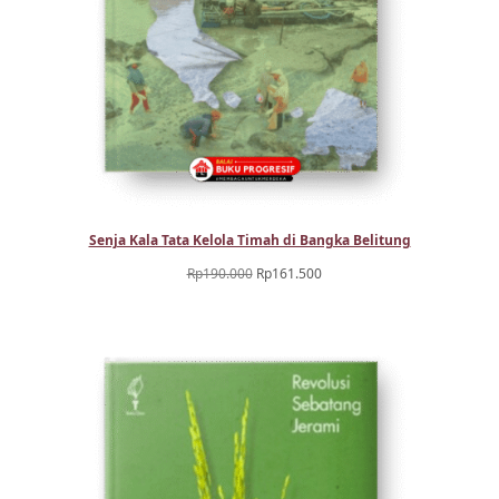
Senja Kala Tata Kelola Timah di Bangka Belitung
Harga
Harga
Rp
190.000
Rp
161.500
aslinya
saat
adalah:
ini
Rp190.000.
adalah:
Rp161.500.