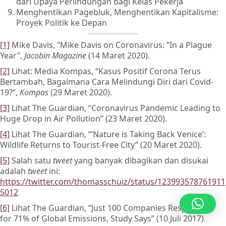
dari Upaya Perlindungan bagi Kelas Pekerja
Menghentikan Pagebluk, Menghentikan Kapitalisme:
Proyek Politik ke Depan
[1]
Mike Davis, “Mike Davis on Coronavirus: “In a Plague
Year”,
Jacobin Magazine
(14 Maret 2020).
[2]
Lihat: Media Kompas, “Kasus Positif Corona Terus
Bertambah, Bagaimana Cara Melindungi Diri dari Covid-
19?”,
Kompas
(29 Maret 2020).
[3]
Lihat The Guardian, “Coronavirus Pandemic Leading to
Huge Drop in Air Pollution” (23 Maret 2020).
[4]
Lihat The Guardian, “’Nature is Taking Back Venice’:
Wildlife Returns to Tourist-Free City” (20 Maret 2020).
[5]
Salah satu
tweet
yang banyak dibagikan dan disukai
adalah
tweet
ini:
https://twitter.com/thomasschuiz/status/123993578761911
5012
[6]
Lihat The Guardian, “Just 100 Companies Responsible
for 71% of Global Emissions, Study Says” (10 Juli 2017)