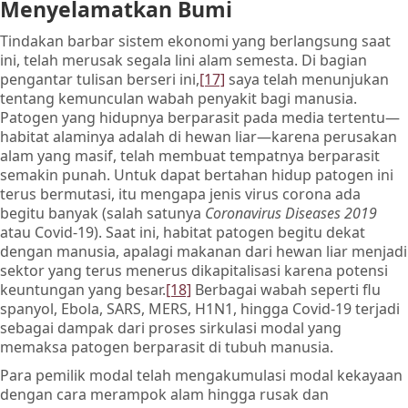
Menyelamatkan Bumi
Tindakan barbar sistem ekonomi yang berlangsung saat
ini, telah merusak segala lini alam semesta. Di bagian
pengantar tulisan berseri ini,
[17]
saya telah menunjukan
tentang kemunculan wabah penyakit bagi manusia.
Patogen yang hidupnya berparasit pada media tertentu—
habitat alaminya adalah di hewan liar—karena perusakan
alam yang masif, telah membuat tempatnya berparasit
semakin punah. Untuk dapat bertahan hidup patogen ini
terus bermutasi, itu mengapa jenis virus corona ada
begitu banyak (salah satunya
Coronavirus Diseases 2019
atau Covid-19). Saat ini, habitat patogen begitu dekat
dengan manusia, apalagi makanan dari hewan liar menjadi
sektor yang terus menerus dikapitalisasi karena potensi
keuntungan yang besar.
[18]
Berbagai wabah seperti flu
spanyol, Ebola, SARS, MERS, H1N1, hingga Covid-19 terjadi
sebagai dampak dari proses sirkulasi modal yang
memaksa patogen berparasit di tubuh manusia.
Para pemilik modal telah mengakumulasi modal kekayaan
dengan cara merampok alam hingga rusak dan