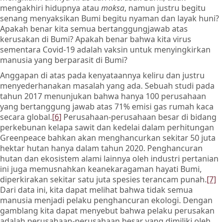
mengakhiri hidupnya atau
moksa
, namun justru begitu
senang menyaksikan Bumi begitu nyaman dan layak huni?
Apakah benar kita semua bertanggungjawab atas
kerusakan di Bumi? Apakah benar bahwa kita virus
sementara Covid-19 adalah vaksin untuk menyingkirkan
manusia yang berparasit di Bumi?
Anggapan di atas pada kenyataannya keliru dan justru
menyederhanakan masalah yang ada. Sebuah studi pada
tahun 2017 menunjukan bahwa hanya 100 perusahaan
yang bertanggung jawab atas 71% emisi gas rumah kaca
secara global.
[6]
Perusahaan-perusahaan besar di bidang
perkebunan kelapa sawit dan kedelai dalam perhitungan
Greenpeace bahkan akan menghancurkan sekitar 50 juta
hektar hutan hanya dalam tahun 2020. Penghancuran
hutan dan ekosistem alami lainnya oleh industri pertanian
ini juga memusnahkan keanekaragaman hayati Bumi,
diperkirakan sekitar satu juta spesies terancam punah.
[7]
Dari data ini, kita dapat melihat bahwa tidak semua
manusia menjadi pelaku penghancuran ekologi. Dengan
gamblang kita dapat menyebut bahwa pelaku perusakan
adalah perusahaan-perusahaan besar yang dimiliki oleh