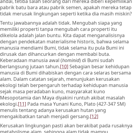
andai, tetiba salah seorang dari mereka diberi kepemilikan
pabrik batu bara atau pabrik semen, apakah mereka tetap
tidak merusak lingkungan seperti ketika dia masih miskin?
Tentu jawabannya adalah tidak. Mengubah siapa yang
memiliki properti tanpa mengubah cara properti itu
dikelola adalah jalan buntu. Kita dapat menganalisisnya
dengan pendekatan materialisme historis, bahwa selama
manusia mendiami Bumi, tidak selama itu pula Bumi ini
dirusak dan dihancurkan dengan membabi buta.
Keberadaan manusia awal (
hominid
) di Bumi sudah
berlangsung jutaan tahun.
[10]
Sebagian besar kehidupan
manusia di Bumi dihabiskan dengan cara selaras bersama
alam. Dalam catatan sejarah, menunjukan kerusakan
ekologi telah berpengaruh terhadap kehidupan manusia
sejak masa peradaban kuno, masyarakat kuno
Mesopotamia dan Maya diyakini runtuh akibat masalah
ekologi.
[11]
Pada masa Yunani Kuno, Plato (427-347 SM)
menulis tentang adanya kerusakan hutan yang
mengakibatkan tanah menjadi gersang.
[12]
Kerusakan lingkungan pasti akan berakibat pada rusaknya
metabolisme alam, sehingga alam tidak mampu