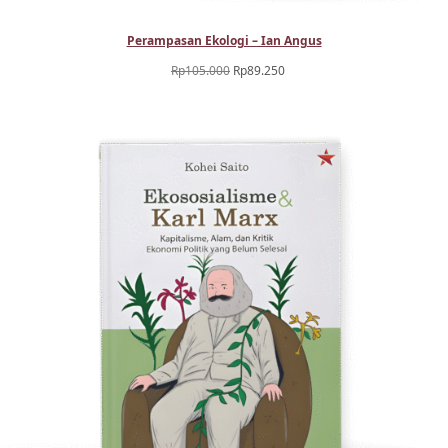
Perampasan Ekologi – Ian Angus
Harga
Harga
Rp
105.000
Rp
89.250
aslinya
saat
adalah:
ini
Rp105.000.
adalah:
Rp89.250.