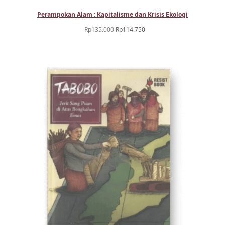
Perampokan Alam : Kapitalisme dan Krisis Ekologi
Harga
Harga
Rp
135.000
Rp
114.750
aslinya
saat
adalah:
ini
Rp135.000.
adalah:
Rp114.750.