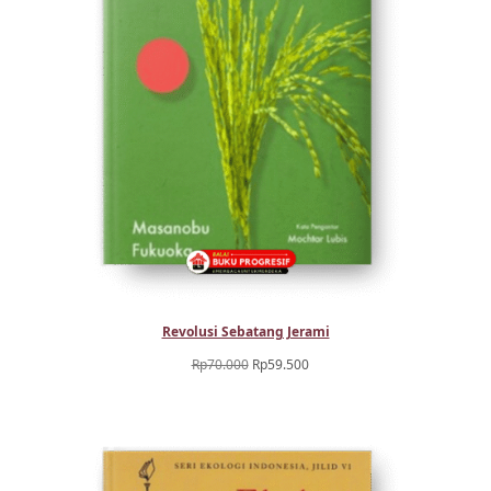
Revolusi Sebatang Jerami
Harga
Harga
Rp
70.000
Rp
59.500
aslinya
saat
adalah:
ini
Rp70.000.
adalah:
Rp59.500.