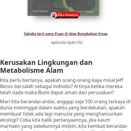
Tabobo Jerit sang Puan di Atas Bongkahan Emas
Harga
Harga
Rp
55.000
Rp
46.750
aslinya
saat
adalah:
ini
Kerusakan Lingkungan dan
Rp55.000.
adalah:
Rp46.750.
Metabolisme Alam
Kita perlu bertanya, apakah orang-orang kaya misal Jeff
Bezos bersalah sebagai individu? Artinya ketika mereka
telah tiada maka Bumi dapat aman dari perusakan?
Mari kita berandai-andai, anggap saja 100 orang terkaya di
dunia meninggal dalam waktu yang berdekatan, apakah
membuat tidak ada lagi manusia yang menghancurkan
ekologi? Coba kita balik pertanyaannya, jika kaum
marhaen yang sebelumnya miskin, kita kembali berandai-