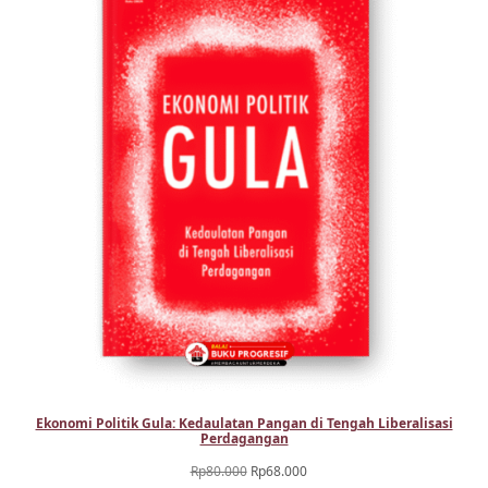
Ekonomi Politik Gula: Kedaulatan Pangan di Tengah Liberalisasi
Perdagangan
Harga
Harga
Rp
80.000
Rp
68.000