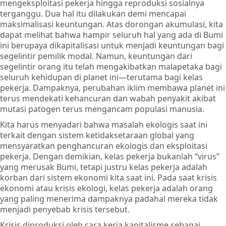
mengeksploitasi pekerja hingga reproduksi sosialnya
terganggu. Dua hal itu dilakukan demi mencapai
maksimalisasi keuntungan. Atas dorongan akumulasi, kita
dapat melihat bahwa hampir seluruh hal yang ada di Bumi
ini berupaya dikapitalisasi untuk menjadi keuntungan bagi
segelintir pemilik modal. Namun, keuntungan dari
segelintir orang itu telah mengakibatkan malapetaka bagi
seluruh kehidupan di planet ini—terutama bagi kelas
pekerja. Dampaknya, perubahan iklim membawa planet ini
terus mendekati kehancuran dan wabah penyakit akibat
mutasi patogen terus mengancam populasi manusia.
Kita harus menyadari bahwa masalah ekologis saat ini
terkait dengan sistem ketidaksetaraan global yang
mensyaratkan penghancuran ekologis dan eksploitasi
pekerja. Dengan demikian, kelas pekerja bukanlah “virus”
yang merusak Bumi, tetapi justru kelas pekerja adalah
korban dari sistem ekonomi kita saat ini. Pada saat krisis
ekonomi atau krisis ekologi, kelas pekerja adalah orang
yang paling menerima dampaknya padahal mereka tidak
menjadi penyebab krisis tersebut.
Krisis diproduksi oleh cara kerja kapitalisme sebagai