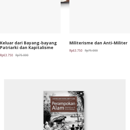
Keluar dari Bayang-bayang
Militerisme dan Anti-Militer
Patriarki dan Kapitalisme
Harga
Harga
Rp
63.750
Rp
75.000
Harga
Harga
Rp
63.750
Rp
75.000
aslinya
saat
aslinya
saat
adalah:
ini
adalah:
ini
Rp75.000.
adalah:
Rp75.000.
adalah:
Rp63.750.
Rp63.750.