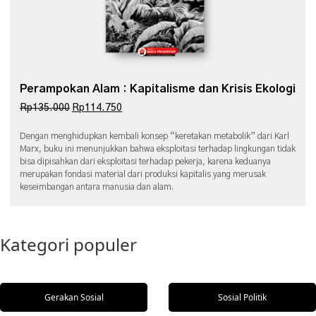
Perampokan Alam : Kapitalisme dan Krisis Ekologi
Harga aslinya adalah: Rp135.000.
Harga saat ini adalah: Rp114.750.
Rp
135.000
Rp
114.750
Dengan menghidupkan kembali konsep “keretakan metabolik” dari Karl
Marx, buku ini menunjukkan bahwa eksploitasi terhadap lingkungan tidak
bisa dipisahkan dari eksploitasi terhadap pekerja, karena keduanya
merupakan fondasi material dari produksi kapitalis yang merusak
keseimbangan antara manusia dan alam.
Kategori populer
Gerakan Sosial
Sosial Politik