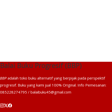
Balai Buku Progresif (BBP)
BBP
adalah toko buku alternatif yang berpijak pada perspektif
progresif. Buku yang kami jual 100% Original. Info Pemesanan:
085228274795 / balaibuku45@gmail.com