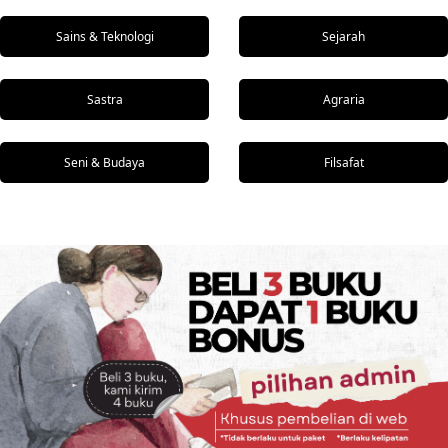
Sains & Teknologi
Sejarah
Sastra
Agraria
Seni & Budaya
Filsafat