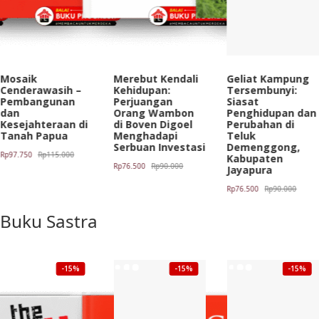
Mosaik
Merebut Kendali
Geliat Kampung
Cenderawasih –
Kehidupan:
Tersembunyi:
Pembangunan
Perjuangan
Siasat
dan
Orang Wambon
Penghidupan dan
Kesejahteraan di
di Boven Digoel
Perubahan di
Tanah Papua
Menghadapi
Teluk
Serbuan Investasi
Demenggong,
Harga
Harga
Rp
97.750
Rp
115.000
Kabupaten
Harga
Harga
Rp
76.500
Rp
90.000
Jayapura
aslinya
saat
aslinya
saat
adalah:
ini
Harga
Harga
Rp
76.500
Rp
90.000
adalah:
ini
Rp115.000.
adalah:
aslinya
saat
Rp90.000.
adalah:
Rp97.750.
Buku Sastra
adalah:
ini
Rp76.500.
Rp90.000.
adalah:
Rp76.500.
-15%
-15%
-15%