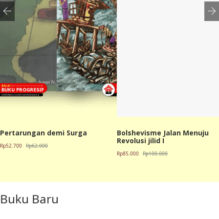
Pertarungan demi Surga
Bolshevisme Jalan Menuju
Revolusi jilid I
Harga
Harga
Rp
52.700
Rp
62.000
Harga
Harga
Rp
85.000
Rp
100.000
aslinya
saat
aslinya
saat
adalah:
ini
adalah:
ini
Rp62.000.
adalah:
Rp100.000.
adalah:
Rp52.700.
Buku Baru
Rp85.000.