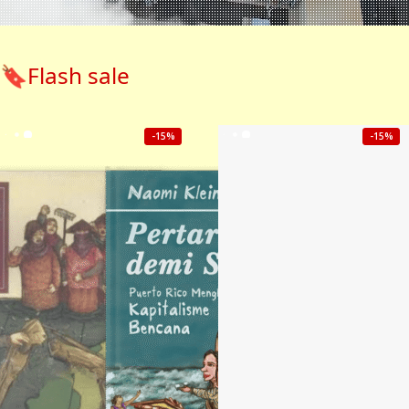
🔖Flash sale
-15%
-15%