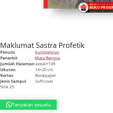
Maklumat Sastra Profetik
Penulis
Kuntowijoyo
Penerbit
Mata Bangsa
Jumlah Halaman
xxxviii+149
Ukuran
14×20 cm
Kertas
Bookpaper
Jenis Sampul
Softcover
Stok 25
Tanyakan sesuatu