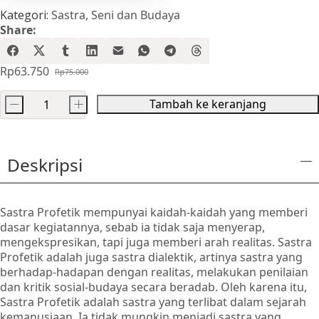
Kategori:
Sastra
,
Seni dan Budaya
Share:
Rp
63.750
Rp
75.000
Harga
Harga
aslinya
saat
Tambah ke keranjang
-
+
adalah:
ini
Kuantitas
Rp75.000.
adalah:
Maklumat
Rp63.750.
Sastra
Deskripsi
Profetik
Sastra Profetik mempunyai kaidah-kaidah yang memberi
dasar kegiatannya, sebab ia tidak saja menyerap,
mengekspresikan, tapi juga memberi arah realitas. Sastra
Profetik adalah juga sastra dialektik, artinya sastra yang
berhadap-hadapan dengan realitas, melakukan penilaian
dan kritik sosial-budaya secara beradab. Oleh karena itu,
Sastra Profetik adalah sastra yang terlibat dalam sejarah
kemanusiaan. Ia tidak mungkin menjadi sastra yang