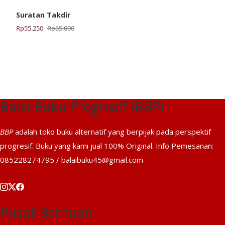
Suratan Takdir
Harga
Harga
Rp
55.250
Rp
65.000
aslinya
saat
adalah:
ini
Rp65.000.
adalah:
Rp55.250.
Balai Buku Progresif (BBP)
BBP
adalah toko buku alternatif yang berpijak pada perspektif
progresif. Buku yang kami jual 100% Original. Info Pemesanan:
085228274795 / balaibuku45@gmail.com
Pusat Bantuan