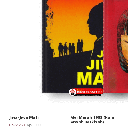
Jiwa-Jiwa Mati
Mei Merah 1998 (Kala
Arwah Berkisah)
Harga
Harga
Rp
72.250
Rp
85.000