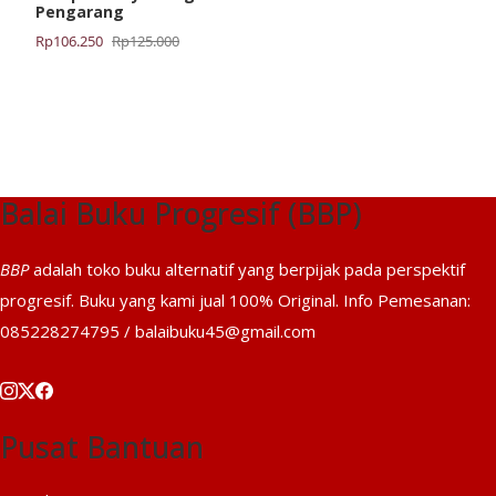
Pengarang
Harga
Harga
Rp
106.250
Rp
125.000
aslinya
saat
adalah:
ini
Rp125.000.
adalah:
Rp106.250.
Balai Buku Progresif (BBP)
BBP
adalah toko buku alternatif yang berpijak pada perspektif
progresif. Buku yang kami jual 100% Original. Info Pemesanan:
085228274795 / balaibuku45@gmail.com
Pusat Bantuan