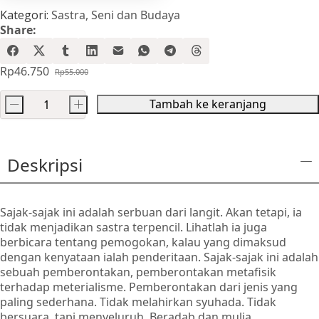
Kategori:
Sastra
,
Seni dan Budaya
Share:
Rp
46.750
Rp
55.000
Harga
Harga
aslinya
saat
Tambah ke keranjang
-
+
adalah:
ini
Kuantitas
Rp55.000.
adalah:
Makrifat
Rp46.750.
daun,
Deskripsi
daun
makrifat
Sajak-sajak ini adalah serbuan dari langit. Akan tetapi, ia
tidak menjadikan sastra terpencil. Lihatlah ia juga
berbicara tentang pemogokan, kalau yang dimaksud
dengan kenyataan ialah penderitaan. Sajak-sajak ini adalah
sebuah pemberontakan, pemberontakan metafisik
terhadap meterialisme. Pemberontakan dari jenis yang
paling sederhana. Tidak melahirkan syuhada. Tidak
bersuara, tapi menyeluruh. Beradab dan mulia.