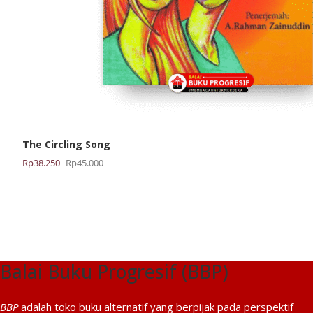
The Circling Song
Harga
Harga
Rp
38.250
Rp
45.000
aslinya
saat
adalah:
ini
Rp45.000.
adalah:
Rp38.250.
Balai Buku Progresif (BBP)
BBP
adalah toko buku alternatif yang berpijak pada perspektif