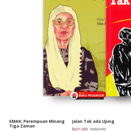
EMAK: Perempuan Minang
Jalan Tak ada Ujung
Tiga Zaman
Harga
Harga
Rp
51.000
Rp
60.000