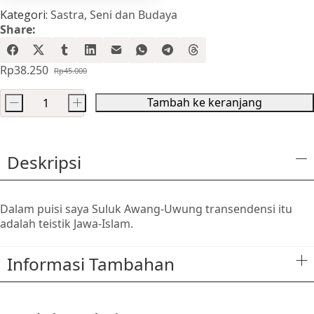
Kategori:
Sastra
,
Seni dan Budaya
Share:
Rp
38.250
Rp
45.000
Harga
Harga
aslinya
saat
Tambah ke keranjang
-
+
adalah:
ini
Kuantitas
Rp45.000.
adalah:
Suluk
Rp38.250.
Awang-
Deskripsi
Uwung
Dalam puisi saya Suluk Awang-Uwung transendensi itu
adalah teistik Jawa-Islam.
Informasi Tambahan