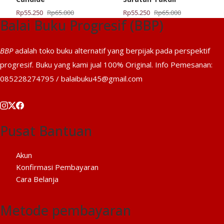
Harga
Harga
Harga
Harga
Rp
55.250
Rp
65.000
Rp
55.250
Rp
65.000
Balai Buku Progresif (BBP)
aslinya
saat
aslinya
saat
adalah:
ini
adalah:
ini
Rp65.000.
adalah:
Rp65.000.
adalah:
BBP
adalah toko buku alternatif yang berpijak pada perspektif
Rp55.250.
Rp55.250.
progresif. Buku yang kami jual 100% Original. Info Pemesanan:
085228274795 / balaibuku45@gmail.com
Pusat Bantuan
Akun
Konfirmasi Pembayaran
Cara Belanja
Metode pembayaran