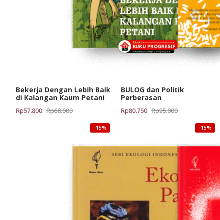
Bekerja Dengan Lebih Baik
BULOG dan Politik
di Kalangan Kaum Petani
Perberasan
Harga
Harga
Harga
Harga
Rp
57.800
Rp
68.000
Rp
80.750
Rp
95.000
aslinya
saat
aslinya
saat
-15%
-15%
adalah:
ini
adalah:
ini
Rp68.000.
adalah:
Rp95.000.
adalah:
Rp57.800.
Rp80.750.