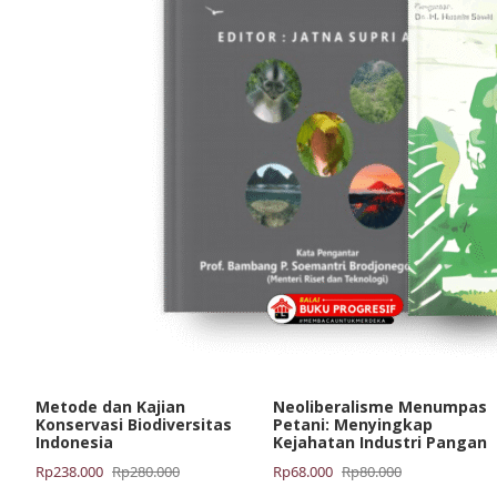
Metode dan Kajian
Neoliberalisme Menumpas
Konservasi Biodiversitas
Petani: Menyingkap
Indonesia
Kejahatan Industri Pangan
Harga
Harga
Harga
Harga
Rp
238.000
Rp
280.000
Rp
68.000
Rp
80.000
aslinya
saat
aslinya
saat