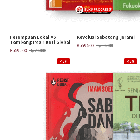
Perempuan Lokal VS
Revolusi Sebatang Jerami
Tambang Pasir Besi Global
Harga
Harga
Rp
59.500
Rp
70.000
Harga
Harga
Rp
59.500
Rp
70.000
aslinya
saat
aslinya
saat
adalah:
ini
-15%
-15%
adalah:
ini
Rp70.000.
adalah:
Rp70.000.
adalah:
Rp59.500.
Rp59.500.