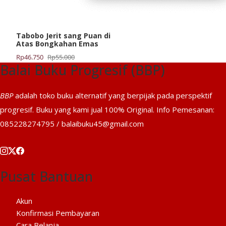
Tabobo Jerit sang Puan di
Atas Bongkahan Emas
Harga
Harga
Rp
46.750
Rp
55.000
Balai Buku Progresif (BBP)
aslinya
saat
adalah:
ini
Rp55.000.
adalah:
BBP
adalah toko buku alternatif yang berpijak pada perspektif
Rp46.750.
progresif. Buku yang kami jual 100% Original. Info Pemesanan:
085228274795 / balaibuku45@gmail.com
Pusat Bantuan
Akun
Konfirmasi Pembayaran
Cara Belanja