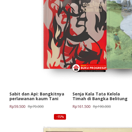
Sabit dan Api: Bangkitnya
Senja Kala Tata Kelola
perlawanan kaum Tani
Timah di Bangka Belitung
Harga
Harga
Harga
Harga
Rp
59.500
Rp
70.000
Rp
161.500
Rp
190.000
aslinya
saat
aslinya
saat
-15%
adalah:
ini
adalah:
ini
Rp70.000.
adalah:
Rp190.000.
adalah:
Rp59.500.
Rp161.500.