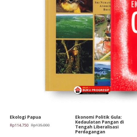
Ekologi Papua
Ekonomi Politik Gula:
Kedaulatan Pangan di
Harga
Harga
Rp
114.750
Rp
135.000
Tengah Liberalisasi
aslinya
saat
Perdagangan