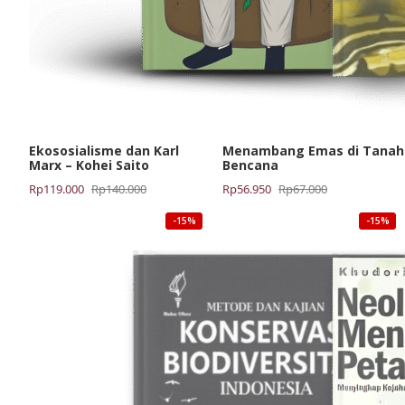
Ekososialisme dan Karl
Menambang Emas di Tanah
Marx – Kohei Saito
Bencana
Harga
Harga
Harga
Harga
Rp
119.000
Rp
140.000
Rp
56.950
Rp
67.000
aslinya
saat
aslinya
saat
-15%
-15%
adalah:
ini
adalah:
ini
Rp140.000.
adalah:
Rp67.000.
adalah:
Rp119.000.
Rp56.950.