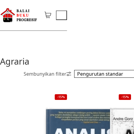
Agraria
-15%
-15%