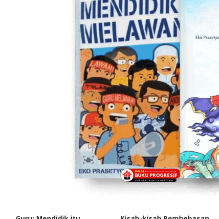
Guru: Mendidik itu
Kisah-kisah Pembebasan