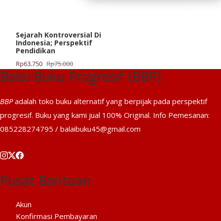
Sejarah Kontroversial Di
Indonesia; Perspektif
Pendidikan
Harga
Harga
Rp
63.750
Rp
75.000
Balai Buku Progresif (BBP)
aslinya
saat
adalah:
ini
Rp75.000.
adalah:
BBP
adalah toko buku alternatif yang berpijak pada perspektif
Rp63.750.
progresif. Buku yang kami jual 100% Original. Info Pemesanan:
085228274795 / balaibuku45@gmail.com
Pusat Bantuan
Akun
Konfirmasi Pembayaran