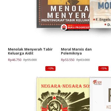
Menolak Menyerah Tabir
Moral Marxis dan
Keluarga Aidit
Polemiknya
Harga
Harga
Harga
Harga
Rp
46.750
Rp
55.000
Rp
53.550
Rp
63.000
aslinya
saat
aslinya
saat
-10%
-15%
adalah:
ini
adalah:
ini
Rp55.000.
adalah:
Rp63.000.
adalah:
Rp46.750.
Rp53.550.