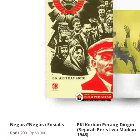
Negara?Negara Sosialis
PKI Korban Perang Dingin
(Sejarah Peristiwa Madiun
Harga
Harga
Rp
61.200
Rp
68.000
1948)
aslinya
saat