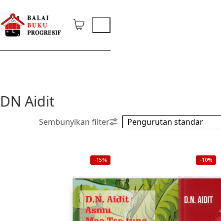
DN Aidit
-15%
-10%