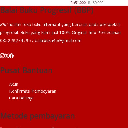
Harga
Harga
Rp
51.000
Rp
60.000
adalah:
ini
Balai Buku Progresif (BBP)
aslinya
saat
Rp68.000.
adalah:
adalah:
ini
Rp61.200.
Rp60.000.
adalah:
BBP
adalah toko buku alternatif yang berpijak pada perspektif
Rp51.000.
progresif. Buku yang kami jual 100% Original. Info Pemesanan:
085228274795 / balaibuku45@gmail.com
Pusat Bantuan
Akun
Konfirmasi Pembayaran
Cara Belanja
Metode pembayaran