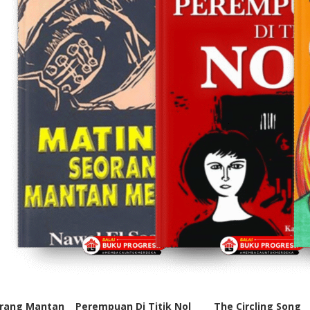
orang Mantan
Perempuan Di Titik Nol
The Circling Song