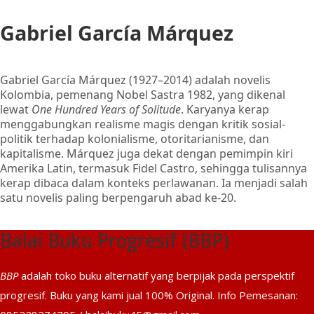
Gabriel García Márquez
Gabriel García Márquez (1927–2014) adalah novelis
Kolombia, pemenang Nobel Sastra 1982, yang dikenal
lewat
One Hundred Years of Solitude
. Karyanya kerap
menggabungkan realisme magis dengan kritik sosial-
politik terhadap kolonialisme, otoritarianisme, dan
kapitalisme. Márquez juga dekat dengan pemimpin kiri
Amerika Latin, termasuk Fidel Castro, sehingga tulisannya
kerap dibaca dalam konteks perlawanan. Ia menjadi salah
satu novelis paling berpengaruh abad ke-20.
Balai Buku Progresif (BBP)
BBP
adalah toko buku alternatif yang berpijak pada perspektif
progresif. Buku yang kami jual 100% Original. Info Pemesanan: