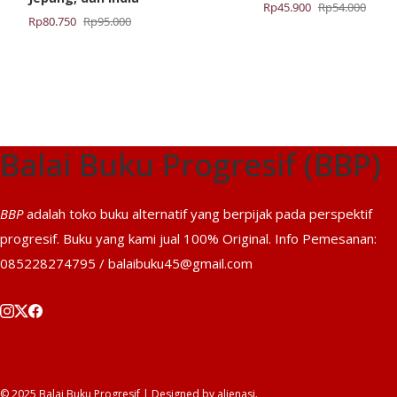
Harga
Harga
Rp
45.900
Rp
54.000
Harga
Harga
Rp
80.750
Rp
95.000
aslinya
saat
aslinya
saat
adalah:
ini
adalah:
ini
Rp54.000.
adalah:
Rp95.000.
adalah:
Rp45.900.
Rp80.750.
Balai Buku Progresif (BBP)
BBP
adalah toko buku alternatif yang berpijak pada perspektif
progresif. Buku yang kami jual 100% Original. Info Pemesanan:
085228274795 / balaibuku45@gmail.com
© 2025 Balai Buku Progresif | Designed by
alienasi
.