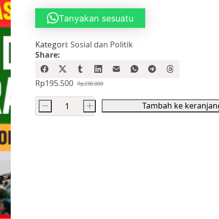
Tanyakan sesuatu
Kategori:
Sosial dan Politik
Share:
Rp
195.500
Rp
230.000
Harga
Harga
aslinya
saat
Tambah ke keranjan
-
+
adalah:
ini
Kuantitas
Rp230.000.
adalah:
Transisi
Rp195.500.
dan
Kandasnya
Konsolidasi
Demokratis
Pasca-
Soeharto