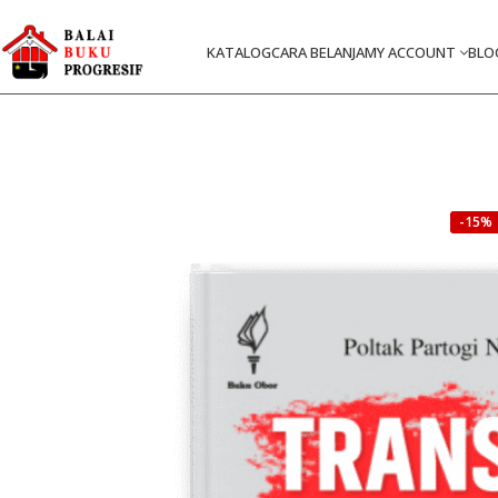
KATALOG
CARA BELANJA
MY ACCOUNT
BLO
-15%