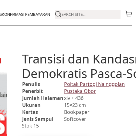
G
KONFIRMASI PEMBAYARAN
SEARCH SITE...
Transisi dan Kandas
Demokratis Pasca-S
Penulis
Poltak Partogi Nainggolan
Penerbit
Pustaka Obor
Jumlah Halaman
xiv + 436
Ukuran
15×23 cm
Kertas
Bookpaper
Jenis Sampul
Softcover
Stok 15