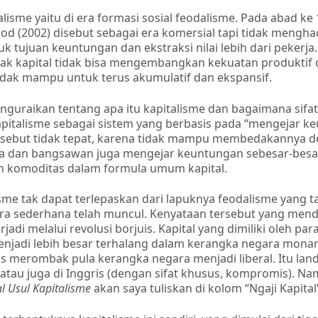
isme yaitu di era formasi sosial feodalisme. Pada abad ke
od (2002) disebut sebagai era komersial tapi tidak mengha
tuk tujuan keuntungan dan ekstraksi nilai lebih dari pekerja
atak kapital tidak bisa mengembangkan kekuatan produktif 
tidak mampu untuk terus akumulatif dan ekspansif.
enguraikan tentang apa itu kapitalisme dan bagaimana sifat
pitalisme sebagai sistem yang berbasis pada “mengejar k
rsebut tidak tepat, karena tidak mampu membedakannya d
ja dan bangsawan juga mengejar keuntungan sebesar-besarn
n komoditas dalam formula umum kapital.
isme tak dapat terlepaskan dari lapuknya feodalisme yang
a sederhana telah muncul. Kenyataan tersebut yang mend
jadi melalui revolusi borjuis. Kapital yang dimiliki oleh par
menjadi lebih besar terhalang dalam kerangka negara monar
 merombak pula kerangka negara menjadi liberal. Itu land
9) atau juga di Inggris (dengan sifat khusus, kompromis). N
l Usul Kapitalisme
akan saya tuliskan di kolom “Ngaji Kapital