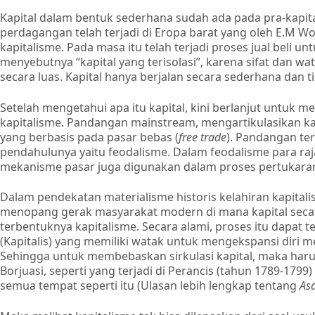
Kapital dalam bentuk sederhana sudah ada pada pra-kapital
perdagangan telah terjadi di Eropa barat yang oleh E.M Wo
kapitalisme. Pada masa itu telah terjadi proses jual beli un
menyebutnya “kapital yang terisolasi”, karena sifat dan w
secara luas. Kapital hanya berjalan secara sederhana dan 
Setelah mengetahui apa itu kapital, kini berlanjut untuk m
kapitalisme. Pandangan mainstream, mengartikulasikan ka
yang berbasis pada pasar bebas (
free trade
). Pandangan te
pendahulunya yaitu feodalisme. Dalam feodalisme para ra
mekanisme pasar juga digunakan dalam proses pertukara
Dalam pendekatan materialisme historis kelahiran kapital
menopang gerak masyarakat modern di mana kapital secar
terbentuknya kapitalisme. Secara alami, proses itu dapat ter
(Kapitalis) yang memiliki watak untuk mengekspansi diri 
Sehingga untuk membebaskan sirkulasi kapital, maka harus
Borjuasi, seperti yang terjadi di Perancis (tahun 1789-179
semua tempat seperti itu (Ulasan lebih lengkap tentang
Asa