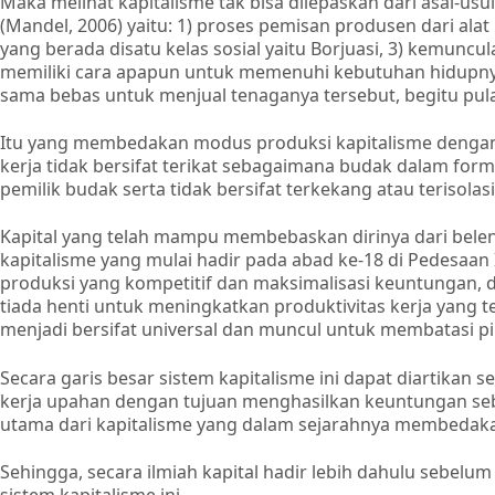
Maka melihat kapitalisme tak bisa dilepaskan dari asal-usul
(Mandel, 2006) yaitu: 1) proses pemisan produsen dari ala
yang berada disatu kelas sosial yaitu Borjuasi, 3) kemuncu
memiliki cara apapun untuk memenuhi kebutuhan hidupnya s
sama bebas untuk menjual tenaganya tersebut, begitu pula b
Itu yang membedakan modus produksi kapitalisme dengan 
kerja tidak bersifat terikat sebagaimana budak dalam for
pemilik budak serta tidak bersifat terkekang atau terisola
Kapital yang telah mampu membebaskan dirinya dari beleng
kapitalisme yang mulai hadir pada abad ke-18 di Pedesaan
produksi yang kompetitif dan maksimalisasi keuntungan,
tiada henti untuk meningkatkan produktivitas kerja yang te
menjadi bersifat universal dan muncul untuk membatasi pil
Secara garis besar sistem kapitalisme ini dapat diartikan
kerja upahan dengan tujuan menghasilkan keuntungan seb
utama dari kapitalisme yang dalam sejarahnya membedak
Sehingga, secara ilmiah kapital hadir lebih dahulu sebelum