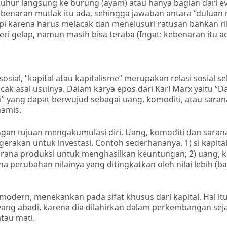
luhur langsung ke burung (ayam) atau hanya bagian dari ev
benaran mutlak itu ada, sehingga jawaban antara “duluan
tapi karena harus melacak dan menelusuri ratusan bahkan r
ri gelap, namun masih bisa teraba (Ingat: kebenaran itu ad
sial, “kapital atau kapitalisme” merupakan relasi sosial s
ak asal usulnya. Dalam karya epos dari Karl Marx yaitu “Da
lai” yang dapat berwujud sebagai uang, komoditi, atau sara
namis.
dengan tujuan mengakumulasi diri. Uang, komoditi dan saran
igerakan untuk investasi. Contoh sederhananya, 1) si kapital
arana produksi untuk menghasilkan keuntungan; 2) uang, k
perubahan nilainya yang ditingkatkan oleh nilai lebih (ba
odern, menekankan pada sifat khusus dari kapital. Hal it
ang abadi, karena dia dilahirkan dalam perkembangan sej
tau mati.