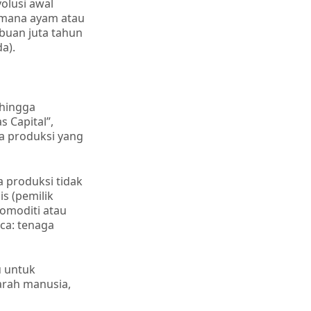
olusi awal
 mana ayam atau
ibuan juta tahun
a).
ehingga
s Capital”,
na produksi yang
a produksi tidak
is (pemilik
omoditi atau
ca: tenaga
u untuk
arah manusia,