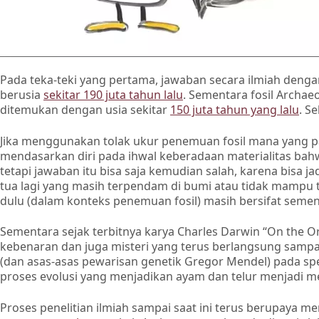
Pada teka-teki yang pertama, jawaban secara ilmiah deng
berusia
sekitar 190 juta tahun lalu
. Sementara fosil Archaeo
ditemukan dengan usia sekitar
150 juta tahun yang lalu
. S
Jika menggunakan tolak ukur penemuan fosil mana yang pa
mendasarkan diri pada ihwal keberadaan materialitas bahw
tetapi jawaban itu bisa saja kemudian salah, karena bisa j
tua lagi yang masih terpendam di bumi atau tidak mampu 
dulu (dalam konteks penemuan fosil) masih bersifat semen
Sementara sejak terbitnya karya Charles Darwin “On the O
kebenaran dan juga misteri yang terus berlangsung sampa
(dan asas-asas pewarisan genetik Gregor Mendel) pada spe
proses evolusi yang menjadikan ayam dan telur menjadi 
Proses penelitian ilmiah sampai saat ini terus berupaya me