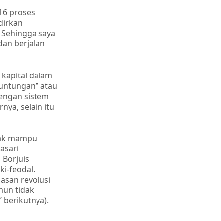
 16 proses
dirkan
. Sehingga saya
dan berjalan
 kapital dalam
euntungan” atau
engan sistem
ya, selain itu
 tak mampu
asari
a Borjuis
ki-feodal.
asan revolusi
amun tidak
” berikutnya).