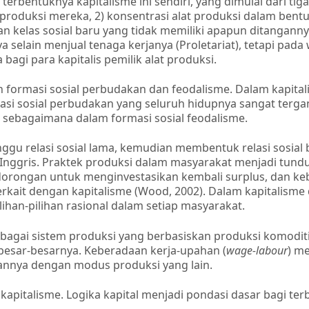
 terbentuknya kapitalisme ini sendiri, yang dimulai dari tig
t produksi mereka, 2) konsentrasi alat produksi dalam ben
lan kelas sosial baru yang tidak memiliki apapun ditanganny
elain menjual tenaga kerjanya (Proletariat), tetapi pada
agi para kapitalis pemilik alat produksi.
formasi sosial perbudakan dan feodalisme. Dalam kapital
masi sosial perbudakan yang seluruh hidupnya sangat terg
si sebagaimana dalam formasi sosial feodalisme.
gu relasi sosial lama, kemudian membentuk relasi sosial 
 Inggris. Praktek produksi dalam masyarakat menjadi tund
 dorongan untuk menginvestasikan kembali surplus, dan k
rkait dengan kapitalisme (Wood, 2002). Dalam kapitalisme d
ihan-pilihan rasional dalam setiap masyarakat.
 sebagai sistem produksi yang berbasiskan produksi komodit
esar-besarnya. Keberadaan kerja-upahan (
wage-labour
) m
annya dengan modus produksi yang lain.
 kapitalisme. Logika kapital menjadi pondasi dasar bagi te