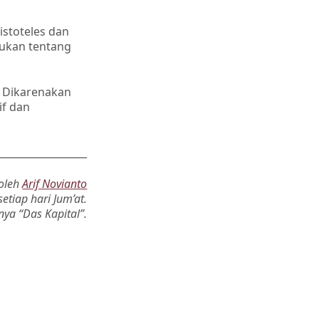
istoteles dan
jukan tentang
. Dikarenakan
if dan
__________________
 oleh
Arif Novianto
etiap hari Jum’at.
ya “Das Kapital”.