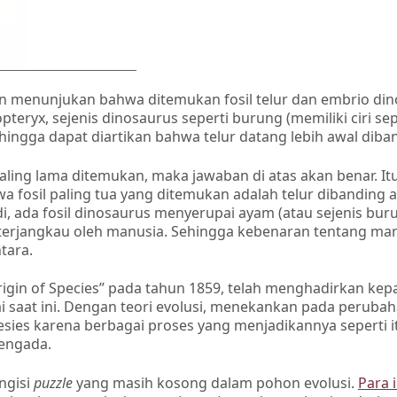
an menunjukan bahwa ditemukan fosil telur dan embrio di
pteryx, sejenis dinosaurus seperti burung (memiliki ciri sep
ehingga dapat diartikan bahwa telur datang lebih awal dib
ling lama ditemukan, maka jawaban di atas akan benar. It
a fosil paling tua yang ditemukan adalah telur dibanding 
adi, ada fosil dinosaurus menyerupai ayam (atau sejenis bur
terjangkau oleh manusia. Sehingga kebenaran tentang man
tara.
rigin of Species” pada tahun 1859, telah menghadirkan kep
i saat ini. Dengan teori evolusi, menekankan pada peruba
sies karena berbagai proses yang menjadikannya seperti i
mengada.
ngisi
puzzle
yang masih kosong dalam pohon evolusi.
Para 