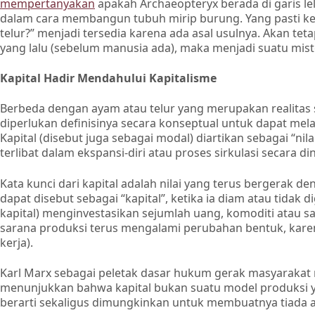
mempertanyakan
apakah Archaeopteryx berada di garis le
dalam cara membangun tubuh mirip burung. Yang pasti ke
telur?” menjadi tersedia karena ada asal usulnya. Akan te
yang lalu (sebelum manusia ada), maka menjadi suatu miste
Kapital Hadir Mendahului Kapitalisme
Berbeda dengan ayam atau telur yang merupakan realitas so
diperlukan definisinya secara konseptual untuk dapat melac
Kapital (disebut juga sebagai modal) diartikan sebagai “ni
terlibat dalam ekspansi-diri atau proses sirkulasi secara di
Kata kunci dari kapital adalah nilai yang terus bergerak 
dapat disebut sebagai “kapital”, ketika ia diam atau tidak d
kapital) menginvestasikan sejumlah uang, komoditi atau s
sarana produksi terus mengalami perubahan bentuk, karena 
kerja).
Karl Marx sebagai peletak dasar hukum gerak masyarakat m
menunjukkan bahwa kapital bukan suatu model produksi y
berarti sekaligus dimungkinkan untuk membuatnya tiada a