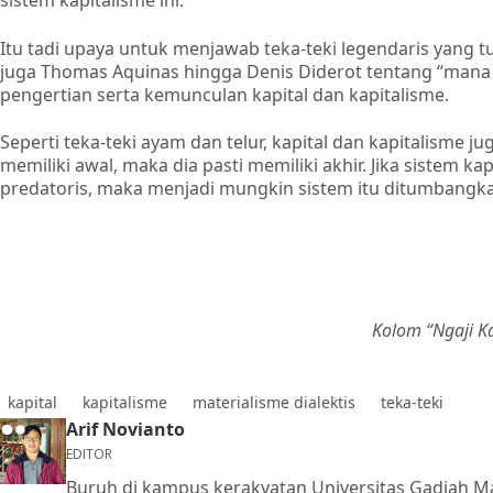
sistem kapitalisme ini.
Itu tadi upaya untuk menjawab teka-teki legendaris yang t
juga Thomas Aquinas hingga Denis Diderot tentang “mana y
pengertian serta kemunculan kapital dan kapitalisme.
Seperti teka-teki ayam dan telur, kapital dan kapitalisme
memiliki awal, maka dia pasti memiliki akhir. Jika sistem k
predatoris, maka menjadi mungkin sistem itu ditumbangkan 
Kolom “Ngaji K
kapital
kapitalisme
materialisme dialektis
teka-teki
Arif Novianto
EDITOR
Buruh di kampus kerakyatan Universitas Gadjah M