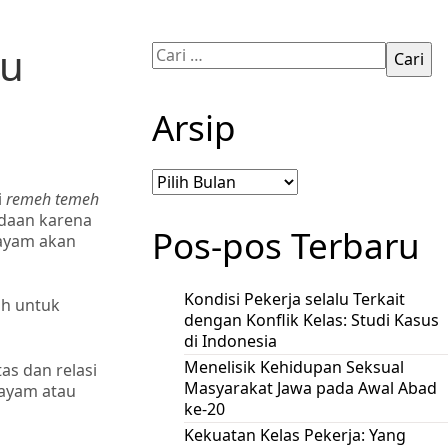
au
Cari
untuk:
Arsip
Arsip
i
remeh temeh
ndaan karena
Pos-pos Terbaru
 ayam akan
Kondisi Pekerja selalu Terkait
oh untuk
dengan Konflik Kelas: Studi Kasus
di Indonesia
Menelisik Kehidupan Seksual
as dan relasi
Masyarakat Jawa pada Awal Abad
“ayam atau
ke-20
Kekuatan Kelas Pekerja: Yang