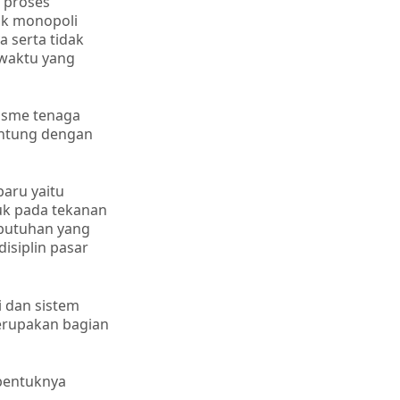
a proses
tuk monopoli
a serta tidak
 waktu yang
isme tenaga
antung dengan
baru yaitu
uk pada tekanan
ebutuhan yang
isiplin pasar
i dan sistem
erupakan bagian
rbentuknya