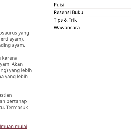
Puisi
Resensi Buku
Tips & Trik
Wawancara
nosaurus yang
erti ayam),
anding ayam.
u karena
ayam. Akan
ung) yang lebih
a yang lebih
astian
han bertahap
tu. Termasuk
ilmuan mulai