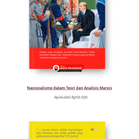
Nasionalisme dalam Teori dan Analisis Marxis
Harga
Harga
Rp
70.000
Rp
59.500
aslinya
saat
adalah:
ini
Rp70.000.
adalah:
Rp59.500.