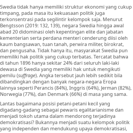
Swedia tidak hanya memiliki struktur ekonomi yang cukup
timpang, pada masa itu kekuasaan politik juga
terkonsentrasi pada segilintir kelompok saja. Menurut
Bengtsson (2019: 132, 139), negara Swedia hingga awal
abad 20 didominasi oleh kepentingan elite dan jabatan
kementerian serta perdana menteri cenderung diisi oleh
kaum bangsawan, tuan tanah, perwira militer, birokrat,
dan pengusaha. Tidak hanya itu, masyarakat Swedia pun
memiliki hak politik yang cukup terbatas. Tercatat bahwa
di tahun 1896 hanya sekitar 24% dari seluruh laki-laki
dewasa di Swedia yang memiliki hak untuk mengikuti
pemilu (
suffrage
). Angka tersebut jauh lebih sedikit bila
dibandingkan dengan banyak negara-negara Eropa
lainnya seperti Perancis (84%), Inggris (64%), Jerman (82%),
Norwegia (77%), dan Denmark (66%) di masa yang sama.
Lantas bagaimana posisi petani-petani kecil yang
digadang-gadang sebagai pewaris egalitarianisme dan
menjadi tokoh utama dalam mendorong terjadinya
demokratisasi? Bukannya menjadi suatu kelompok politik
yang independen dan mendukung upaya demokratisasi,