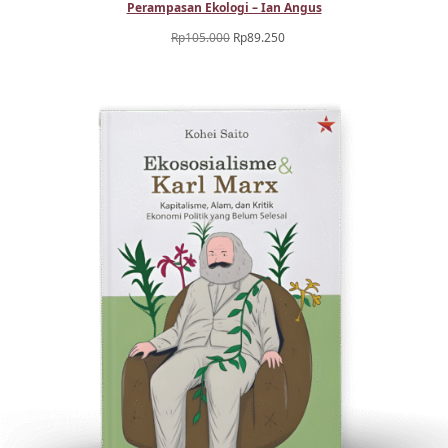
Perampasan Ekologi – Ian Angus
Harga
Harga
Rp
105.000
Rp
89.250
aslinya
saat
adalah:
ini
Rp105.000.
adalah:
Rp89.250.