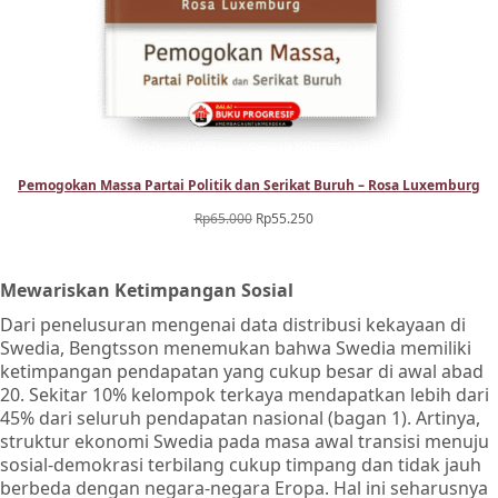
Pemogokan Massa Partai Politik dan Serikat Buruh – Rosa Luxemburg
Harga
Harga
Rp
65.000
Rp
55.250
aslinya
saat
adalah:
ini
Mewariskan Ketimpangan Sosial
Rp65.000.
adalah:
Rp55.250.
Dari penelusuran mengenai data distribusi kekayaan di
Swedia, Bengtsson menemukan bahwa Swedia memiliki
ketimpangan pendapatan yang cukup besar di awal abad
20. Sekitar 10% kelompok terkaya mendapatkan lebih dari
45% dari seluruh pendapatan nasional (bagan 1). Artinya,
struktur ekonomi Swedia pada masa awal transisi menuju
sosial-demokrasi terbilang cukup timpang dan tidak jauh
berbeda dengan negara-negara Eropa. Hal ini seharusnya