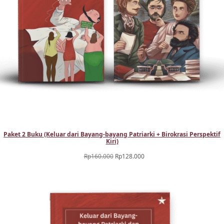
Paket 2 Buku (Keluar dari Bayang-bayang Patriarki + Birokrasi Perspektif
Kiri)
Harga
Harga
Rp
160.000
Rp
128.000
aslinya
saat
adalah:
ini
Rp160.000.
adalah:
Rp128.000.