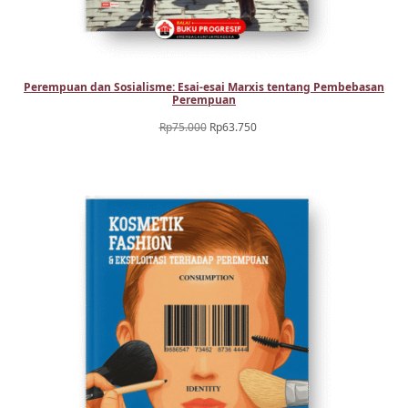
Perempuan dan Sosialisme: Esai-esai Marxis tentang Pembebasan
Perempuan
Harga
Harga
Rp
75.000
Rp
63.750
aslinya
saat
adalah:
ini
Rp75.000.
adalah:
Rp63.750.