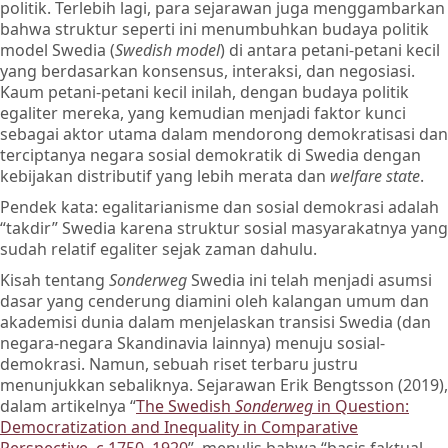
politik. Terlebih lagi, para sejarawan juga menggambarkan
bahwa struktur seperti ini menumbuhkan budaya politik
model Swedia (
Swedish model
) di antara petani-petani kecil
yang berdasarkan konsensus, interaksi, dan negosiasi.
Kaum petani-petani kecil inilah, dengan budaya politik
egaliter mereka, yang kemudian menjadi faktor kunci
sebagai aktor utama dalam mendorong demokratisasi dan
terciptanya negara sosial demokratik di Swedia dengan
kebijakan distributif yang lebih merata dan
welfare state
.
Pendek kata: egalitarianisme dan sosial demokrasi adalah
“takdir” Swedia karena struktur sosial masyarakatnya yang
sudah relatif egaliter sejak zaman dahulu.
Kisah tentang
Sonderweg
Swedia ini telah menjadi asumsi
dasar yang cenderung diamini oleh kalangan umum dan
akademisi dunia dalam menjelaskan transisi Swedia (dan
negara-negara Skandinavia lainnya) menuju sosial-
demokrasi. Namun, sebuah riset terbaru justru
menunjukkan sebaliknya. Sejarawan Erik Bengtsson (2019),
dalam artikelnya “
The Swedish
Sonderweg
in Question:
Democratization and Inequality in Comparative