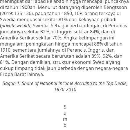
meningkat dari abad ke abad hingga mencapai puncaknya
di tahun 1900an. Menurut data yang diperoleh Bengtsson
(2019: 135-136), pada tahun 1850, 10% orang terkaya di
Swedia menguasai sekitar 81% dari kekayaan pribadi
(
private wealth
) Swedia. Sebagai perbandingan, di Perancis
jumlahnya sekitar 82%, di Inggris sekitar 84%, dan di
Amerika Serikat sekitar 70%. Angka ketimpangan ini
mengalami peningkatan hingga mencapai 88% di tahun
1910, sementara jumlahnya di Perancis, Inggris, dan
Amerika Serikat secara berurutan adalah 89%, 92%, dan
81%. Dengan demikian, struktur ekonomi Swedia yang
cukup timpang tidak jauh berbeda dengan negara-negara
Eropa Barat lainnya.
Bagan 1. Share of National Income Accruing to the Top Decile,
1870-2010
S
u
m
b