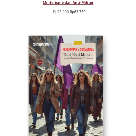
Militerisme dan Anti-Militer
Harga
Harga
Rp
75.000
Rp
63.750
aslinya
saat
adalah:
ini
Rp75.000.
adalah:
Rp63.750.