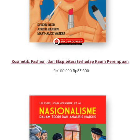
Kosmetik, Fashion, dan Eksploitasi terhadap Kaum Perempuan
Harga
Harga
Rp
100.000
Rp
85.000
aslinya
saat
adalah:
ini
Rp100.000.
adalah:
Rp85.000.