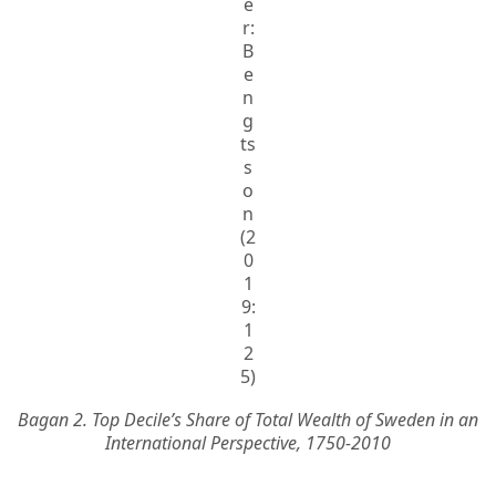
e
r:
B
e
n
g
ts
s
o
n
(2
0
1
9:
1
2
5)
Bagan 2. Top Decile’s Share of Total Wealth of Sweden in an
International Perspective, 1750-2010