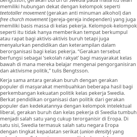
Bengtsson, gerakan buruh di Swedia pada masa itu telah
memiliki hubungan dekat dengan kelompok seperti
teetotaller movement
(gerakan anti minuman alkohol) dan
free church movement
(gereja-gereja independen) yang juga
memiliki basis massa di kelas pekerja. Kelompok-kelompok
seperti itu tidak hanya memberikan tempat berkumpul
atau rapat bagi aktivis-aktivis buruh tetapi juga
menyalurkan pendidikan dan keterampilan dalam
berorganisasi bagi kelas pekerja. “Gerakan tersebut
berfungsi sebagai ‘sekolah rakyat’ bagi masyarakat kelas
bawah di mana mereka belajar mengenai pengorganisiran
dan aktivisme politik,” tulis Bengtsson.
Kerja sama antara gerakan buruh dengan gerakan
populer di masyarakat membuahkan beberapa hasil bagi
perkembangan kekuatan politik kelas pekerja Swedia.
Berkat pendidikan organisasi dan politik dari gerakan
populer dan kedekatannya dengan kelompok intelektual
liberal, gerakan buruh dan kelas pekerja di Swedia tumbuh
menjadi salah satu yang cukup terorganisir di Eropa. Di
satu sisi, Swedia termasuk salah satu negara Eropa
dengan tingkat kepadatan serikat (
union density
) yang