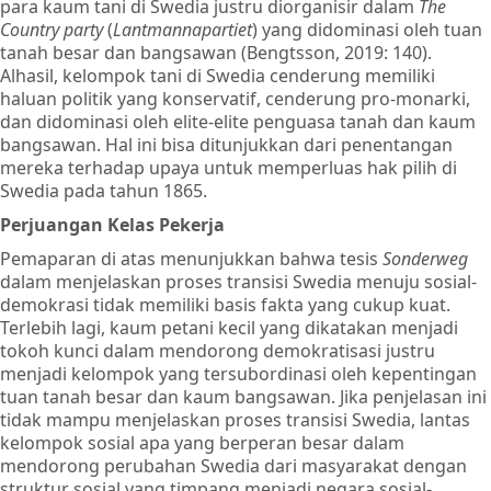
para kaum tani di Swedia justru diorganisir dalam
The
Country party
(
Lantmannapartiet
) yang didominasi oleh tuan
tanah besar dan bangsawan (Bengtsson, 2019: 140).
Alhasil, kelompok tani di Swedia cenderung memiliki
haluan politik yang konservatif, cenderung pro-monarki,
dan didominasi oleh elite-elite penguasa tanah dan kaum
bangsawan. Hal ini bisa ditunjukkan dari penentangan
mereka terhadap upaya untuk memperluas hak pilih di
Swedia pada tahun 1865.
Perjuangan Kelas Pekerja
Pemaparan di atas menunjukkan bahwa tesis
Sonderweg
dalam menjelaskan proses transisi Swedia menuju sosial-
demokrasi tidak memiliki basis fakta yang cukup kuat.
Terlebih lagi, kaum petani kecil yang dikatakan menjadi
tokoh kunci dalam mendorong demokratisasi justru
menjadi kelompok yang tersubordinasi oleh kepentingan
tuan tanah besar dan kaum bangsawan. Jika penjelasan ini
tidak mampu menjelaskan proses transisi Swedia, lantas
kelompok sosial apa yang berperan besar dalam
mendorong perubahan Swedia dari masyarakat dengan
struktur sosial yang timpang menjadi negara sosial-