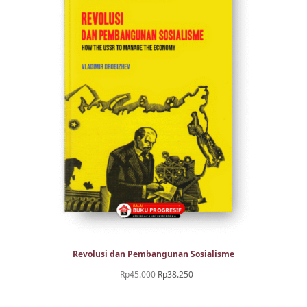
Revolusi dan Pembangunan Sosialisme
Harga
Harga
Rp
45.000
Rp
38.250
aslinya
saat
adalah:
ini