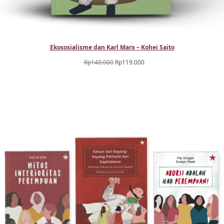
Ekososialisme dan Karl Marx – Kohei Saito
Harga
Harga
Rp
140.000
Rp
119.000
aslinya
saat
adalah:
ini
Rp140.000.
adalah:
Rp119.000.