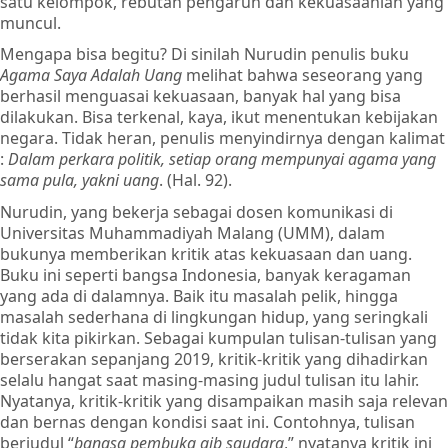
satu kelompok, rebutan pengaruh dan kekuasaanlah yang
muncul.
Mengapa bisa begitu? Di sinilah Nurudin penulis buku
Agama Saya Adalah Uang
melihat bahwa seseorang yang
berhasil menguasai kekuasaan, banyak hal yang bisa
dilakukan. Bisa terkenal, kaya, ikut menentukan kebijakan
negara. Tidak heran, penulis menyindirnya dengan kalimat
:
Dalam perkara politik, setiap orang mempunyai agama yang
sama pula, yakni uang
. (Hal. 92).
Nurudin, yang bekerja sebagai dosen komunikasi di
Universitas Muhammadiyah Malang (UMM), dalam
bukunya memberikan kritik atas kekuasaan dan uang.
Buku ini seperti bangsa Indonesia, banyak keragaman
yang ada di dalamnya. Baik itu masalah pelik, hingga
masalah sederhana di lingkungan hidup, yang seringkali
tidak kita pikirkan. Sebagai kumpulan tulisan-tulisan yang
berserakan sepanjang 2019, kritik-kritik yang dihadirkan
selalu hangat
saat masing-masing judul tulisan itu lahir.
Nyatanya, kritik-kritik yang disampaikan masih saja relevan
dan bernas dengan kondisi saat ini. Contohnya, tulisan
berjudul “
bangsa pembuka aib saudara
,” nyatanya kritik ini