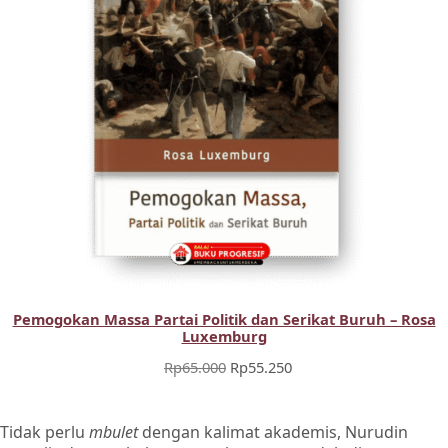
Pemogokan Massa Partai Politik dan Serikat Buruh – Rosa
Luxemburg
Harga
Harga
Rp
65.000
Rp
55.250
aslinya
saat
adalah:
ini
Rp65.000.
adalah:
Tidak perlu
mbulet
dengan kalimat akademis, Nurudin