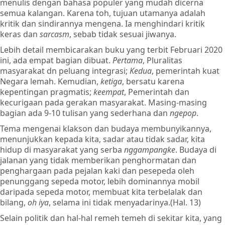
Rp55.250.
menulis dengan bahasa populer yang mudah dicerna
semua kalangan. Karena toh, tujuan utamanya adalah
kritik dan sindirannya mengena. Ia menghindari kritik
keras dan
sarcasm
, sebab tidak sesuai jiwanya.
Lebih detail membicarakan buku yang terbit Februari 2020
ini, ada empat bagian dibuat.
Pertama
, Pluralitas
masyarakat dn peluang integrasi;
Kedua
, pemerintah kuat
Negara lemah. Kemudian,
ketiga
, bersatu karena
kepentingan pragmatis;
keempat
, Pemerintah dan
kecurigaan pada gerakan masyarakat. Masing-masing
bagian ada 9-10 tulisan yang sederhana dan
ngepop
.
Tema mengenai klakson dan budaya membunyikannya,
menunjukkan kepada kita, sadar atau tidak sadar, kita
hidup di masyarakat yang serba
nggampangke
. Budaya di
jalanan yang tidak memberikan penghormatan dan
penghargaan pada pejalan kaki dan pesepeda oleh
penunggang sepeda motor, lebih dominannya mobil
daripada sepeda motor, membuat kita terbelalak dan
bilang,
oh iya
, selama ini tidak menyadarinya.(Hal. 13)
Selain politik dan hal-hal remeh temeh di sekitar kita, yang