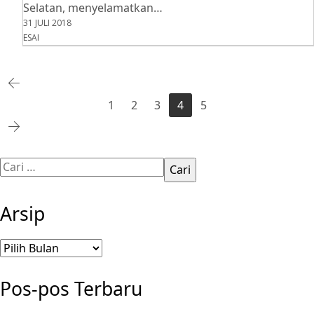
Selatan, menyelamatkan…
31 JULI 2018
ESAI
1
2
3
4
5
Cari
untuk:
Arsip
Arsip
Pos-pos Terbaru