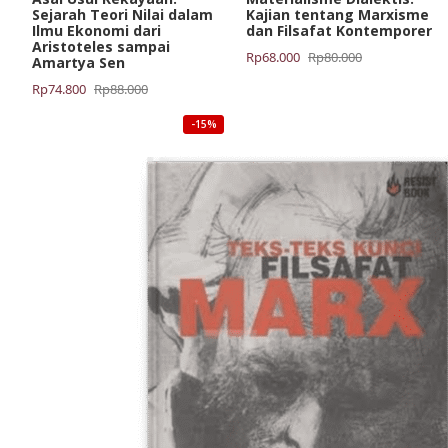
Sejarah Teori Nilai dalam
Kajian tentang Marxisme
Ilmu Ekonomi dari
dan Filsafat Kontemporer
Aristoteles sampai
Harga
Harga
Rp
68.000
Rp
80.000
Amartya Sen
aslinya
saat
Harga
Harga
Rp
74.800
Rp
88.000
adalah:
ini
aslinya
saat
Rp80.000.
adalah:
-15%
adalah:
ini
Rp68.000.
Rp88.000.
adalah:
Rp74.800.