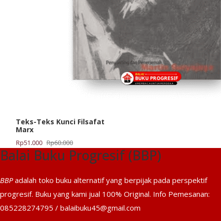
Teks-Teks Kunci Filsafat
Marx
Harga
Harga
Rp
51.000
Rp
60.000
Balai Buku Progresif (BBP)
aslinya
saat
adalah:
ini
Rp60.000.
adalah:
BBP
adalah toko buku alternatif yang berpijak pada perspektif
Rp51.000.
progresif. Buku yang kami jual 100% Original. Info Pemesanan:
085228274795 / balaibuku45@gmail.com