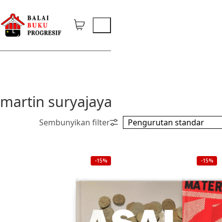
martin suryajaya
-15%
-15%