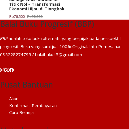
Titik Nol – Transformasi
Ekonomi Hijau di Tiongkok
Harga
Harga
Rp
76.500
Rp
90.000
Balai Buku Progresif (BBP)
aslinya
saat
adalah:
ini
Rp90.000.
adalah:
BBP
adalah toko buku alternatif yang berpijak pada perspektif
Rp76.500.
progresif. Buku yang kami jual 100% Original. Info Pemesanan:
085228274795 / balaibuku45@gmail.com
Pusat Bantuan
Akun
Konfirmasi Pembayaran
Cara Belanja