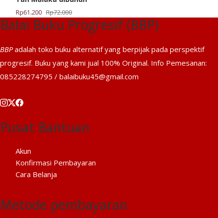
Harga
Harga
Rp
61.200
Rp
72.000
Balai Buku Progresif (BBP)
aslinya
saat
adalah:
ini
Rp72.000.
adalah:
BBP
adalah toko buku alternatif yang berpijak pada perspektif
Rp61.200.
progresif. Buku yang kami jual 100% Original. Info Pemesanan:
085228274795 / balaibuku45@gmail.com
Pusat Bantuan
Akun
Konfirmasi Pembayaran
Cara Belanja
Metode pembayaran