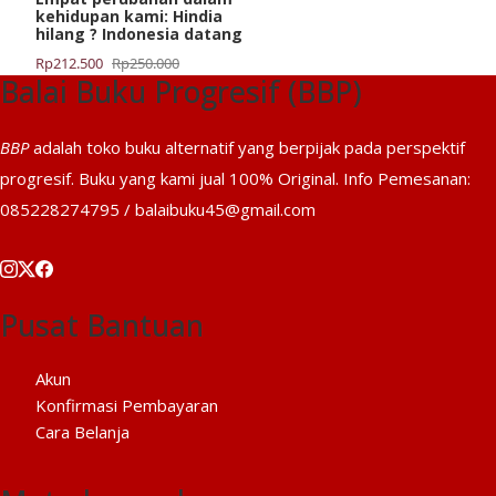
kehidupan kami: Hindia
hilang ? Indonesia datang
Harga
Harga
Rp
212.500
Rp
250.000
Balai Buku Progresif (BBP)
aslinya
saat
adalah:
ini
Rp250.000.
adalah:
BBP
adalah toko buku alternatif yang berpijak pada perspektif
Rp212.500.
progresif. Buku yang kami jual 100% Original. Info Pemesanan:
085228274795 / balaibuku45@gmail.com
Pusat Bantuan
Akun
Konfirmasi Pembayaran
Cara Belanja