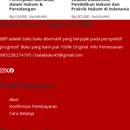
dalam Hukum &
Pendidikan Hukum dan
Persidangan
Praktik Hukum di Indonesia
Harga
Harga
Harga
Harga
Rp
119.000
Rp
140.000
Rp
187.000
Rp
220.000
Balai Buku Progresif (BBP)
aslinya
saat
aslinya
saat
adalah:
ini
adalah:
ini
Rp140.000.
adalah:
Rp220.000.
adalah:
BBP
adalah toko buku alternatif yang berpijak pada perspektif
Rp119.000.
Rp187.000.
progresif. Buku yang kami jual 100% Original. Info Pemesanan:
085228274795 / balaibuku45@gmail.com
Pusat Bantuan
Akun
Konfirmasi Pembayaran
Cara Belanja