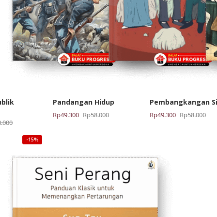
blik
Pandangan Hidup
Pembangkangan Si
Harga
Harga
Harga
Harga
Rp
49.300
Rp
58.000
Rp
49.300
Rp
58.000
8.000
aslinya
saat
aslinya
saat
adalah:
ini
adalah:
ini
-15%
Rp58.000.
adalah:
Rp58.000.
adalah:
Rp49.300.
Rp49.300.