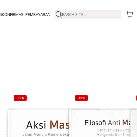
G
KONFIRMASI PEMBAYARAN
SEARCH SITE...
-15%
-15%