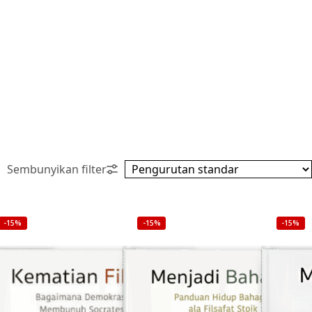
-15%
-15%
-15%