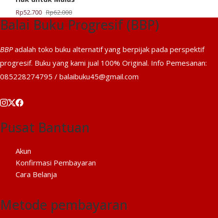
Harga
Harga
Rp
52.700
Rp
62.000
Balai Buku Progresif (BBP)
aslinya
saat
adalah:
ini
Rp62.000.
adalah:
BBP
adalah toko buku alternatif yang berpijak pada perspektif
Rp52.700.
progresif. Buku yang kami jual 100% Original. Info Pemesanan:
085228274795 / balaibuku45@gmail.com
Pusat Bantuan
Akun
Konfirmasi Pembayaran
Cara Belanja
Metode pembayaran