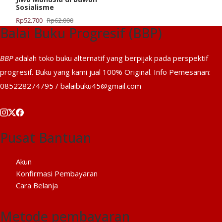
Sosialisme
Harga
Harga
Rp
52.700
Rp
62.000
Balai Buku Progresif (BBP)
aslinya
saat
adalah:
ini
Rp62.000.
adalah:
BBP
adalah toko buku alternatif yang berpijak pada perspektif
Rp52.700.
progresif. Buku yang kami jual 100% Original. Info Pemesanan:
085228274795 / balaibuku45@gmail.com
Pusat Bantuan
Akun
Konfirmasi Pembayaran
Cara Belanja
Metode pembayaran