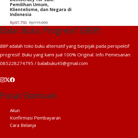
Pemilihan Umum,
Klientelisme, dan Negara di
Indonesia
Harga
Harga
Rp
97.750
Rp
115.000
Balai Buku Progresif (BBP)
aslinya
saat
adalah:
ini
Rp115.000.
adalah:
BBP
adalah toko buku alternatif yang berpijak pada perspektif
Rp97.750.
progresif. Buku yang kami jual 100% Original. Info Pemesanan:
085228274795 / balaibuku45@gmail.com
Pusat Bantuan
Akun
Konfirmasi Pembayaran
Cara Belanja