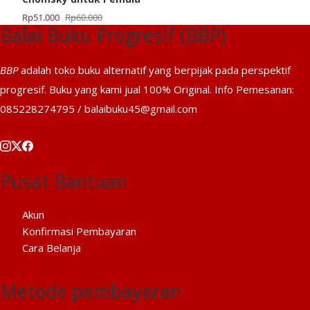
Harga
Harga
Rp
51.000
Rp
60.000
Balai Buku Progresif (BBP)
aslinya
saat
adalah:
ini
Rp60.000.
adalah:
BBP
adalah toko buku alternatif yang berpijak pada perspektif
Rp51.000.
progresif. Buku yang kami jual 100% Original. Info Pemesanan:
085228274795 / balaibuku45@gmail.com
Pusat Bantuan
Akun
Konfirmasi Pembayaran
Cara Belanja
Metode pembayaran