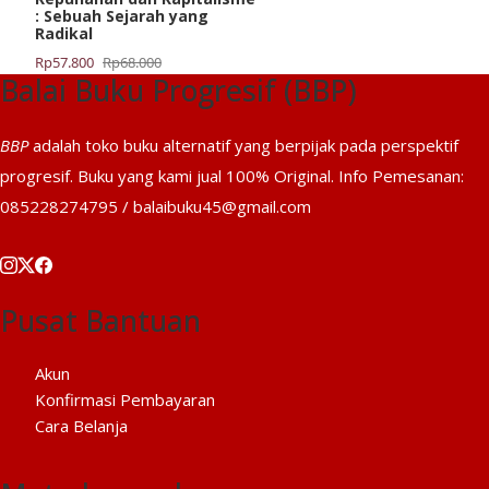
: Sebuah Sejarah yang
Radikal
Harga
Harga
Rp
57.800
Rp
68.000
Balai Buku Progresif (BBP)
aslinya
saat
adalah:
ini
Rp68.000.
adalah:
BBP
adalah toko buku alternatif yang berpijak pada perspektif
Rp57.800.
progresif. Buku yang kami jual 100% Original. Info Pemesanan:
085228274795 / balaibuku45@gmail.com
Pusat Bantuan
Akun
Konfirmasi Pembayaran
Cara Belanja