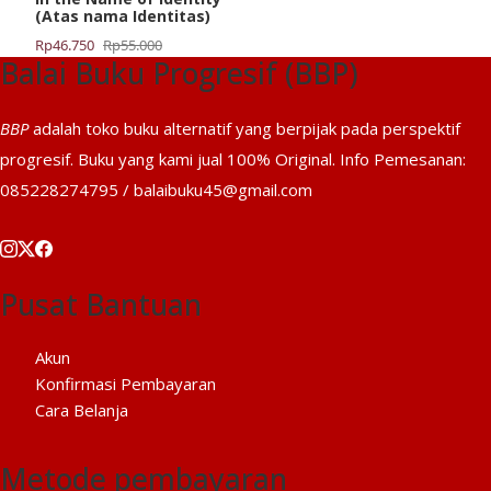
(Atas nama Identitas)
Harga
Harga
Rp
46.750
Rp
55.000
Balai Buku Progresif (BBP)
aslinya
saat
adalah:
ini
Rp55.000.
adalah:
BBP
adalah toko buku alternatif yang berpijak pada perspektif
Rp46.750.
progresif. Buku yang kami jual 100% Original. Info Pemesanan:
085228274795 / balaibuku45@gmail.com
Pusat Bantuan
Akun
Konfirmasi Pembayaran
Cara Belanja
Metode pembayaran