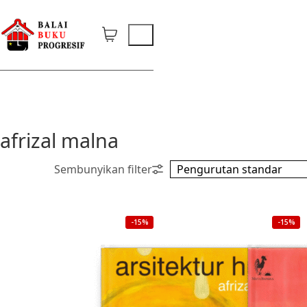
afrizal malna
-15%
-15%