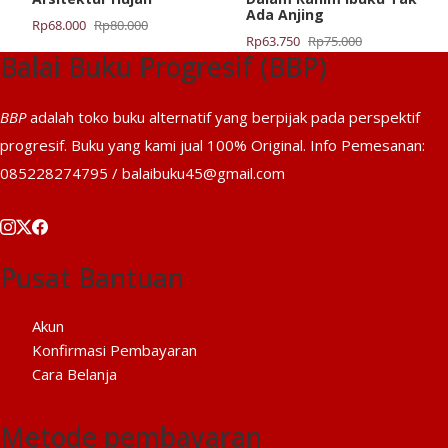
Ada Anjing
Harga
Harga
Rp
68.000
Rp
80.000
Harga
Harga
Rp
63.750
Rp
75.000
aslinya
saat
Balai Buku Progresif (BBP)
aslinya
saat
adalah:
ini
adalah:
ini
Rp80.000.
adalah:
Rp75.000.
adalah:
Rp68.000.
BBP
adalah toko buku alternatif yang berpijak pada perspektif
Rp63.750.
progresif. Buku yang kami jual 100% Original. Info Pemesanan:
085228274795 / balaibuku45@gmail.com
Pusat Bantuan
Akun
Konfirmasi Pembayaran
Cara Belanja
Metode pembayaran