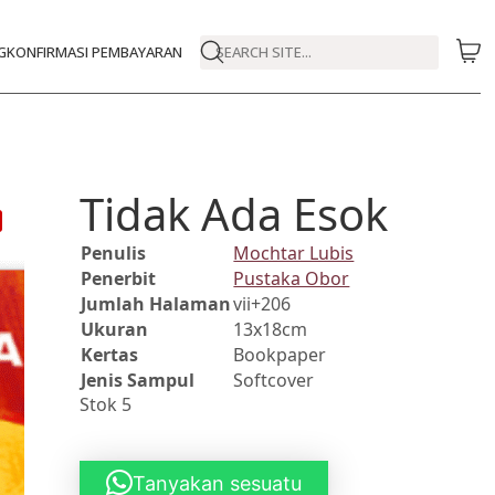
G
KONFIRMASI PEMBAYARAN
SEARCH SITE...
Tidak Ada Esok
Penulis
Mochtar Lubis
Penerbit
Pustaka Obor
Jumlah Halaman
vii+206
Ukuran
13x18cm
Kertas
Bookpaper
Jenis Sampul
Softcover
Stok 5
Tanyakan sesuatu