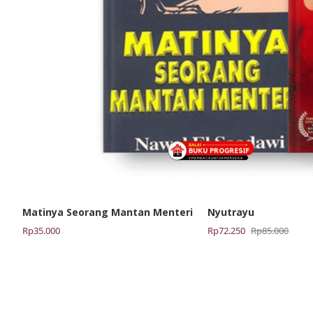
Matinya Seorang Mantan Menteri
Nyutrayu
Harga
Harga
Rp
35.000
Rp
72.250
Rp
85.000
aslinya
saat
adalah:
ini
Rp85.000.
adalah:
Rp72.250.