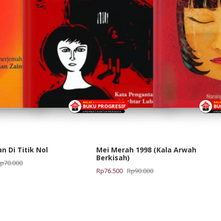
 Di Titik Nol
Mei Merah 1998 (Kala Arwah
Berkisah)
Rp
70.000
Harga
Harga
Rp
76.500
Rp
90.000
aslinya
saat
adalah:
ini
Rp90.000.
adalah:
Rp76.500.