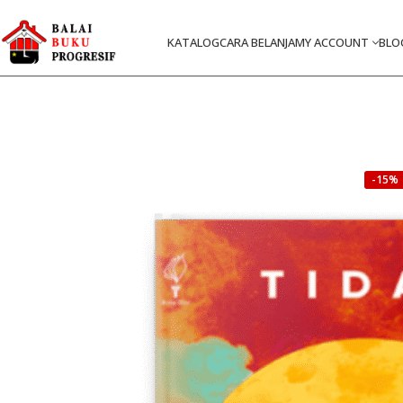
KATALOG
CARA BELANJA
MY ACCOUNT
BLO
-15%