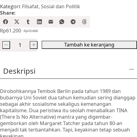
Kategori:
Filsafat
,
Sosial dan Politik
Share:
Rp
61.200
Rp
72.000
Harga
Harga
aslinya
saat
Tambah ke keranjang
-
+
adalah:
ini
Kuantitas
Rp72.000.
adalah:
Sosialisme
Rp61.200.
dan
Deskripsi
Revolusi
Dirobohkannya Tembok Berlin pada tahun 1989 dan
bubarnya Uni Soviet dua tahun kemudian sering dianggap
sebagai akhir sosialisme sekaligus kemenangan
kapitalisme. Dua peristiwa itu seolah menabalkan TINA
(There Is No Alternative) mantra yang digembar-
gemborkan oleh Margaret Tatcher pada tahun 80-an
menjadi tak terbantahkan. Tapi, keyakinan tetap sebuah
keyakinan.