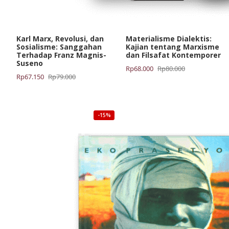
Karl Marx, Revolusi, dan
Materialisme Dialektis:
Sosialisme: Sanggahan
Kajian tentang Marxisme
Terhadap Franz Magnis-
dan Filsafat Kontemporer
Suseno
Harga
Harga
Rp
68.000
Rp
80.000
Harga
Harga
Rp
67.150
Rp
79.000
aslinya
saat
aslinya
saat
adalah:
ini
adalah:
ini
Rp80.000.
adalah:
Rp79.000.
adalah:
Rp68.000.
-15%
Rp67.150.