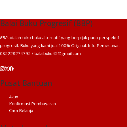
Rp66.300.
Balai Buku Progresif (BBP)
BBP
adalah toko buku alternatif yang berpijak pada perspektif
progresif. Buku yang kami jual 100% Original. Info Pemesanan:
085228274795 / balaibuku45@gmail.com
Pusat Bantuan
Akun
Konfirmasi Pembayaran
Cara Belanja