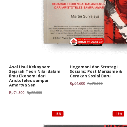
Asal Usul Kekayaan:
Hegemoni dan Strategi
Sejarah Teori Nilai dalam
Sosialis: Post Marxisme &
Ilmu Ekonomi dari
Gerakan Sosial Baru
Aristoteles sampai
Harga
Harga
Rp
64.600
Rp
76.000
Amartya Sen
aslinya
saat
Harga
Harga
Rp
74.800
Rp
88.000
adalah:
ini
aslinya
saat
Rp76.000.
adalah:
adalah:
ini
Rp64.600.
Rp88.000.
adalah:
-15%
-15%
Rp74.800.