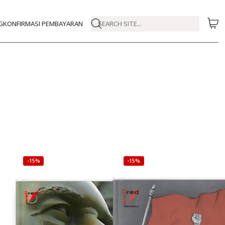
G
KONFIRMASI PEMBAYARAN
SEARCH SITE...
-15%
-15%