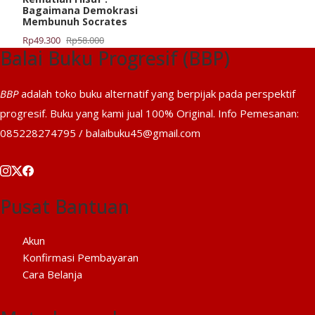
Bagaimana Demokrasi
Membunuh Socrates
Harga
Harga
Rp
49.300
Rp
58.000
Balai Buku Progresif (BBP)
aslinya
saat
adalah:
ini
Rp58.000.
adalah:
BBP
adalah toko buku alternatif yang berpijak pada perspektif
Rp49.300.
progresif. Buku yang kami jual 100% Original. Info Pemesanan:
085228274795 / balaibuku45@gmail.com
Pusat Bantuan
Akun
Konfirmasi Pembayaran
Cara Belanja