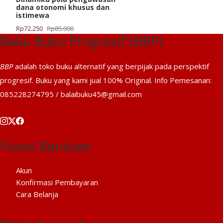
dana otonomi khusus dan
istimewa
Harga
Harga
Rp
72.250
Rp
85.000
Balai Buku Progresif (BBP)
aslinya
saat
adalah:
ini
Rp85.000.
adalah:
BBP
adalah toko buku alternatif yang berpijak pada perspektif
Rp72.250.
progresif. Buku yang kami jual 100% Original. Info Pemesanan:
085228274795 / balaibuku45@gmail.com
Pusat Bantuan
Akun
Konfirmasi Pembayaran
Cara Belanja