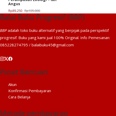
Angus
Harga
Harga
Rp
89.250
Rp
105.000
Balai Buku Progresif (BBP)
aslinya
saat
adalah:
ini
Rp105.000.
adalah:
BBP
adalah toko buku alternatif yang berpijak pada perspektif
Rp89.250.
progresif. Buku yang kami jual 100% Original. Info Pemesanan:
085228274795 / balaibuku45@gmail.com
Pusat Bantuan
Akun
Konfirmasi Pembayaran
Cara Belanja
Metode pembayaran