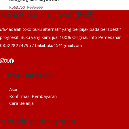
Harga
Harga
Rp
63.750
Rp
75.000
Balai Buku Progresif (BBP)
aslinya
saat
adalah:
ini
Rp75.000.
adalah:
BBP
adalah toko buku alternatif yang berpijak pada perspektif
Rp63.750.
progresif. Buku yang kami jual 100% Original. Info Pemesanan:
085228274795 / balaibuku45@gmail.com
Pusat Bantuan
Akun
Konfirmasi Pembayaran
Cara Belanja
Metode pembayaran