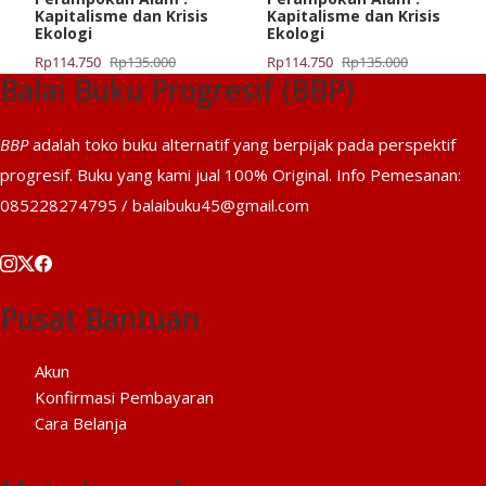
Kapitalisme dan Krisis
Kapitalisme dan Krisis
Ekologi
Ekologi
Harga
Harga
Harga
Harga
Rp
114.750
Rp
135.000
Rp
114.750
Rp
135.000
Balai Buku Progresif (BBP)
aslinya
saat
aslinya
saat
adalah:
ini
adalah:
ini
Rp135.000.
adalah:
Rp135.000.
adalah:
BBP
adalah toko buku alternatif yang berpijak pada perspektif
Rp114.750.
Rp114.750.
progresif. Buku yang kami jual 100% Original. Info Pemesanan:
085228274795 / balaibuku45@gmail.com
Pusat Bantuan
Akun
Konfirmasi Pembayaran
Cara Belanja