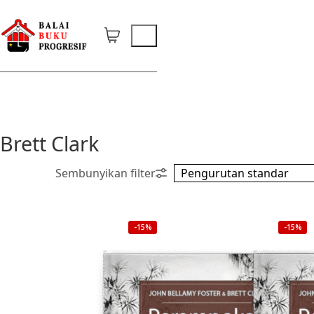
Brett Clark
-15%
-15%