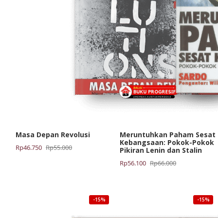
Masa Depan Revolusi
Meruntuhkan Paham Sesat
Kebangsaan: Pokok-Pokok
Harga
Harga
Rp
46.750
Rp
55.000
Pikiran Lenin dan Stalin
aslinya
saat
Harga
Harga
Rp
56.100
Rp
66.000
adalah:
ini
aslinya
saat
Rp55.000.
adalah:
adalah:
ini
Rp46.750.
Rp66.000.
adalah:
-15%
-15%
Rp56.100.