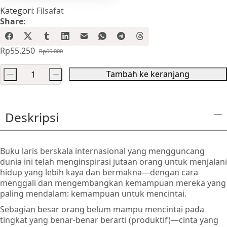
Kategori:
Filsafat
Share:
Rp
55.250
Rp
65.000
Harga
Harga
aslinya
saat
Tambah ke keranjang
-
+
adalah:
ini
Kuantitas
Rp65.000.
adalah:
Seni
Rp55.250.
Mencintai
Deskripsi
Buku laris berskala internasional yang mengguncang
dunia ini telah menginspirasi jutaan orang untuk menjalani
hidup yang lebih kaya dan bermakna—dengan cara
menggali dan mengembangkan kemampuan mereka yang
paling mendalam: kemampuan untuk mencintai.
Sebagian besar orang belum mampu mencintai pada
tingkat yang benar-benar berarti (produktif)—cinta yang