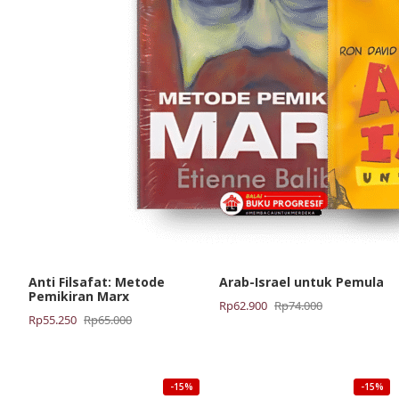
Anti Filsafat: Metode
Arab-Israel untuk Pemula
Pemikiran Marx
Harga
Harga
Rp
62.900
Rp
74.000
Harga
Harga
Rp
55.250
Rp
65.000
aslinya
saat
aslinya
saat
adalah:
ini
adalah:
ini
Rp74.000.
adalah:
Rp65.000.
adalah:
Rp62.900.
-15%
-15%
Rp55.250.