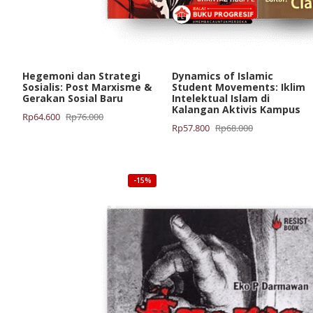
Hegemoni dan Strategi
Dynamics of Islamic
Sosialis: Post Marxisme &
Student Movements: Iklim
Gerakan Sosial Baru
Intelektual Islam di
Kalangan Aktivis Kampus
Harga
Harga
Rp
64.600
Rp
76.000
Harga
Harga
Rp
57.800
Rp
68.000
aslinya
saat
aslinya
saat
adalah:
ini
adalah:
ini
Rp76.000.
adalah:
Rp68.000.
adalah:
Rp64.600.
-15%
Rp57.800.