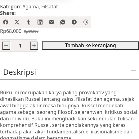
Kategori:
Agama
,
Filsafat
Share:
Rp
68.000
Rp
80.000
Harga
Harga
aslinya
saat
Tambah ke keranjang
-
+
adalah:
ini
Kuantitas
Rp80.000.
adalah:
Bertuhan
Rp68.000.
Tanpa
Deskripsi
Agama
Buku ini merupakan karya paling provokativ yang
dihasilkan Russel tentang sains, filsafat dan agama, sejak
awal hingga akhir masa hidupnya. Russel mendekati
agama sebagai seorang filosof, sejarahwan, kritikus sosial
dan individu. Buku ini menghadirkan sekumpulan tulisan
komprehensif Russel, serta penolakannya yang keras
terhadap akar-akar fundamentalisme, irasionalisme dan
dogmatisme dalam beragama.