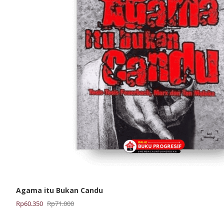
Agama itu Bukan Candu
Harga
Harga
Rp
60.350
Rp
71.000
aslinya
saat