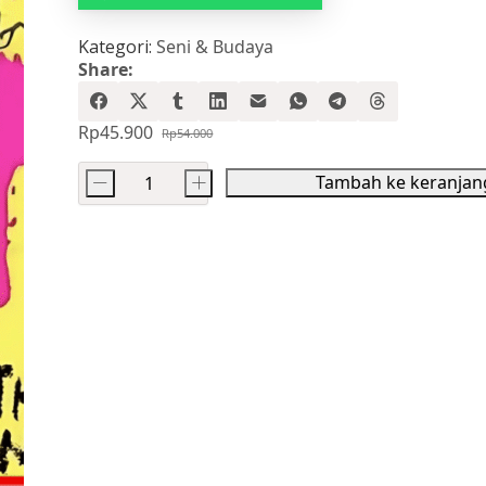
Kategori:
Seni & Budaya
Share:
Rp
45.900
Rp
54.000
Harga
Harga
aslinya
saat
Tambah ke keranjan
-
+
adalah:
ini
Kuantitas
Rp54.000.
adalah:
Selamatkan
Rp45.900.
Anak-
anak