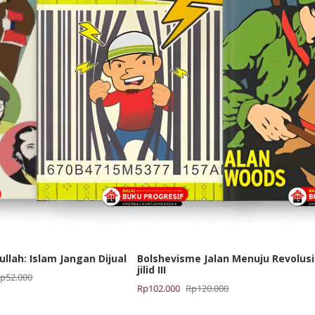
ullah: Islam Jangan Dijual
Bolshevisme Jalan Menuju Revolusi
jilid III
Rp
52.000
Harga
Harga
Rp
102.000
Rp
120.000
aslinya
saat