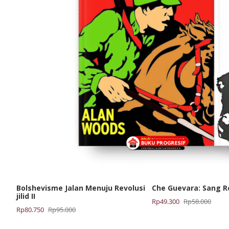
Bolshevisme Jalan Menuju Revolusi
Che Guevara: Sang R
jilid II
Harga
Harga
Rp
49.300
Rp
58.000
Harga
Harga
Rp
80.750
Rp
95.000
aslinya
saat
aslinya
saat
adalah:
ini