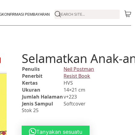
G
KONFIRMASI PEMBAYARAN
SEARCH SITE...
Selamatkan Anak-a
Penulis
Neil Postman
Penerbit
Resist Book
Kertas
HVS
Ukuran
14×21 cm
Jumlah Halaman
v+223
Jenis Sampul
Softcover
Stok 25
Tanyakan sesuatu