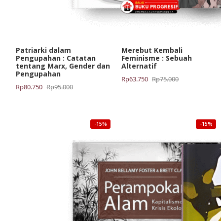
Patriarki dalam
Merebut Kembali
Pengupahan : Catatan
Feminisme : Sebuah
tentang Marx, Gender dan
Alternatif
Pengupahan
Harga
Harga
Rp
63.750
Rp
75.000
Harga
Harga
Rp
80.750
Rp
95.000
aslinya
saat
aslinya
saat
adalah:
ini
adalah:
ini
Rp75.000.
adalah:
Rp95.000.
adalah:
Rp63.750.
-15%
-15%
Rp80.750.