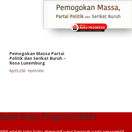
Pemogokan Massa Partai
Politik dan Serikat Buruh –
Rosa Luxemburg
Harga
Harga
Rp
55.250
Rp
65.000
aslinya
saat
adalah:
ini
Rp65.000.
adalah:
Rp55.250.
Balai Buku Progresif (BBP)
BBP
adalah toko buku alternatif yang berpijak pada perspektif