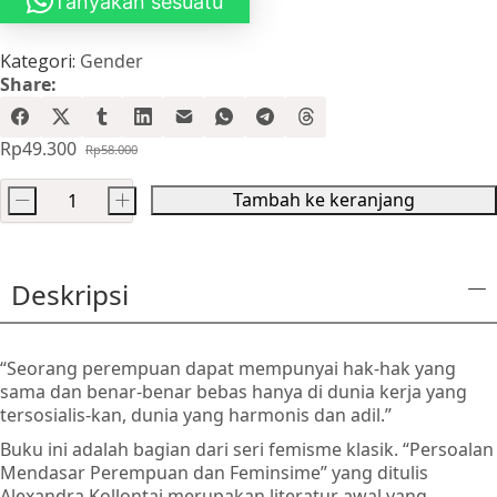
Tanyakan sesuatu
Kategori:
Gender
Share:
Rp
49.300
Rp
58.000
Harga
Harga
aslinya
saat
Tambah ke keranjang
-
+
adalah:
ini
Kuantitas
Rp58.000.
adalah:
Persoalan
Rp49.300.
Mendasar
Deskripsi
Perempuan
dan
Feminisme
“Seorang perempuan dapat mempunyai hak-hak yang
sama dan benar-benar bebas hanya di dunia kerja yang
tersosialis-kan, dunia yang harmonis dan adil.”
Buku ini adalah bagian dari seri femisme klasik. “Persoalan
Mendasar Perempuan dan Feminsime” yang ditulis
Alexandra Kollontai merupakan literatur awal yang