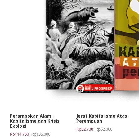
Perampokan Alam :
Jerat Kapitalisme Atas
Kapitalisme dan Krisis
Perempuan
Ekologi
Harga
Harga
Rp
52.700
Rp
62.000
Harga
Harga
Rp
114.750
Rp
135.000
aslinya
saat