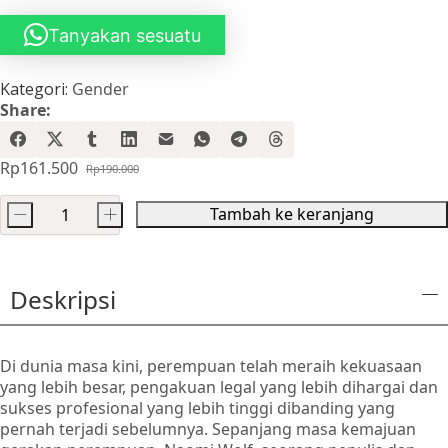
Tanyakan sesuatu
Kategori:
Gender
Share:
Rp
161.500
Rp
190.000
Harga
Harga
aslinya
saat
Tambah ke keranjang
-
+
adalah:
ini
Kuantitas
Rp190.000.
adalah:
Mitos
Rp161.500.
Kecantikan
Deskripsi
:
Kala
Kecantikan
Di dunia masa kini, perempuan telah meraih kekuasaan
Menindas
yang lebih besar, pengakuan legal yang lebih dihargai dan
Perempuan
sukses profesional yang lebih tinggi dibanding yang
pernah terjadi sebelumnya. Sepanjang masa kemajuan