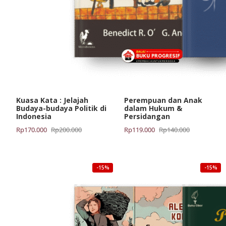
Kuasa Kata : Jelajah
Perempuan dan Anak
Budaya-budaya Politik di
dalam Hukum &
Indonesia
Persidangan
Harga
Harga
Harga
Harga
Rp
170.000
Rp
200.000
Rp
119.000
Rp
140.000
aslinya
saat
aslinya
saat
adalah:
ini
adalah:
ini
Rp200.000.
adalah:
Rp140.000.
adalah:
-15%
-15%
Rp170.000.
Rp119.000.