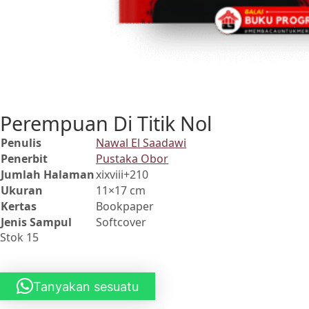
Perempuan Di Titik Nol
Penulis
Nawal El Saadawi
Penerbit
Pustaka Obor
Jumlah Halaman
xixviii+210
Ukuran
11×17 cm
Kertas
Bookpaper
Jenis Sampul
Softcover
Stok 15
Tanyakan sesuatu