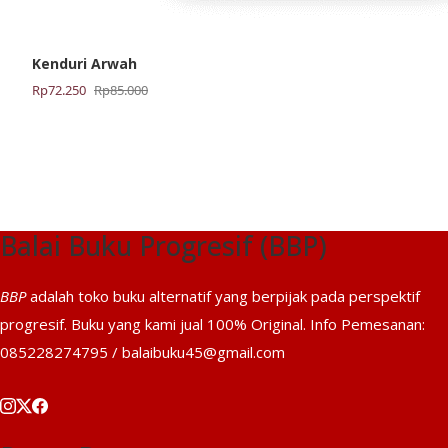
Kenduri Arwah
Harga
Harga
Rp
72.250
Rp
85.000
aslinya
saat
adalah:
ini
Rp85.000.
adalah:
Rp72.250.
Balai Buku Progresif (BBP)
BBP
adalah toko buku alternatif yang berpijak pada perspektif
progresif. Buku yang kami jual 100% Original. Info Pemesanan:
085228274795 / balaibuku45@gmail.com