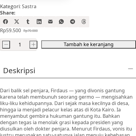
Kategori:
Sastra
Share:
Rp
59.500
Rp
70.000
Harga
Harga
aslinya
saat
Tambah ke keranjang
-
+
adalah:
ini
Kuantitas
Rp70.000.
adalah:
Perempuan
Rp59.500.
Di
Deskripsi
Titik
Nol
Dari balik sel penjara, Firdaus — yang divonis gantung
karena telah membunuh seorang germo — mengisahkan
liku-liku kehidupannya. Dari sejak masa kecilnya di desa,
hingga ia menjadi pelacur kelas atas di Kota Kairo. Ia
menyambut gembira hukuman gantung itu. Bahkan
dengan tegas ia menolak grasi kepada presiden yang
diusulkan oleh dokter penjara. Menurut Firdaus, vonis itu
justru merupakan satu-satunya jalan menuju kebebasan