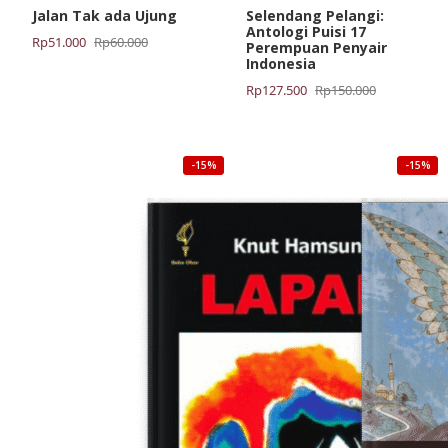
Jalan Tak ada Ujung
Selendang Pelangi:
Antologi Puisi 17
Harga
Harga
Rp
51.000
Rp
60.000
Perempuan Penyair
aslinya
saat
Indonesia
adalah:
ini
Harga
Harga
Rp
127.500
Rp
150.000
Rp60.000.
adalah:
aslinya
saat
Rp51.000.
adalah:
ini
Rp150.000.
adalah:
-15%
-15%
Rp127.500.