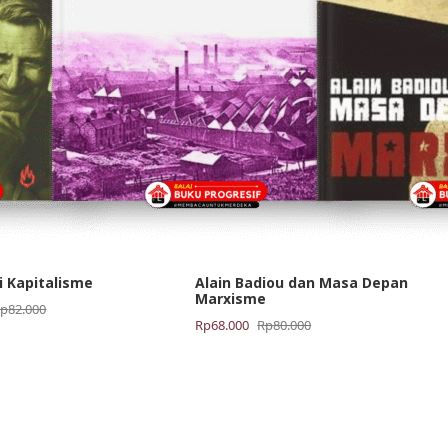
i Kapitalisme
Alain Badiou dan Masa Depan
Marxisme
Rp
82.000
Harga
Harga
Rp
68.000
Rp
80.000
aslinya
saat
adalah:
ini
Rp80.000.
adalah:
Rp68.000.