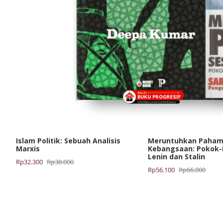
Islam Politik: Sebuah Analisis
Meruntuhkan Paham
Marxis
Kebangsaan: Pokok-
Lenin dan Stalin
Harga
Harga
Rp
32.300
Rp
38.000
Harga
Harga
Rp
56.100
Rp
66.000
aslinya
saat
aslinya
saat
adalah:
ini
adalah:
ini
Rp38.000.
adalah:
Rp66.000.
adalah:
Rp32.300.
Rp56.100.