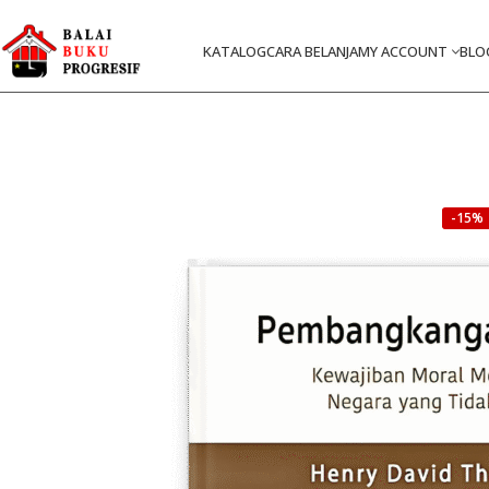
KATALOG
CARA BELANJA
MY ACCOUNT
BLO
-15%