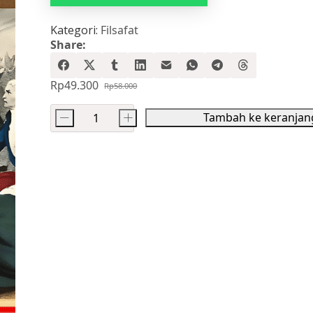
Kategori:
Filsafat
Share:
Rp
49.300
Rp
58.000
Harga
Harga
aslinya
saat
Tambah ke keranjan
-
+
adalah:
ini
Kuantitas
Rp58.000.
adalah:
Pembangkangan
Rp49.300.
Sipil