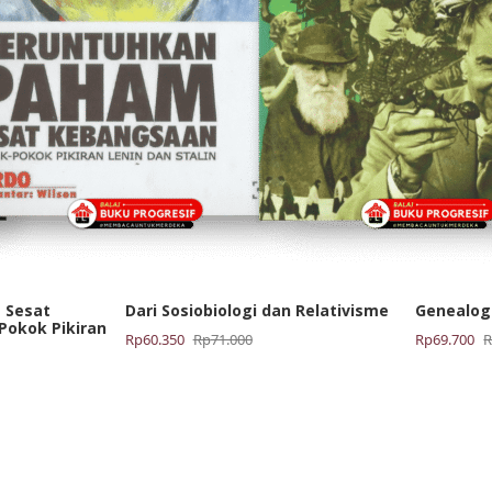
 Sesat
Dari Sosiobiologi dan Relativisme
Genealog
Pokok Pikiran
Harga
Harga
Harga
Harga
Rp
60.350
Rp
71.000
Rp
69.700
aslinya
saat
aslinya
saat
adalah:
ini
adalah:
ini
Rp71.000.
adalah:
Rp82.000.
adalah:
Rp60.350.
Rp69.700.