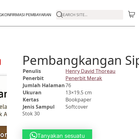
G
KONFIRMASI PEMBAYARAN
SEARCH SITE...
Pembangkangan Sip
Penulis
Henry David Thoreau
Penerbit
Penerbit Merak
Jumlah Halaman
76
Ukuran
13×19.5 cm
Kertas
Bookpaper
Jenis Sampul
Softcover
Stok 30
Tanyakan sesuatu