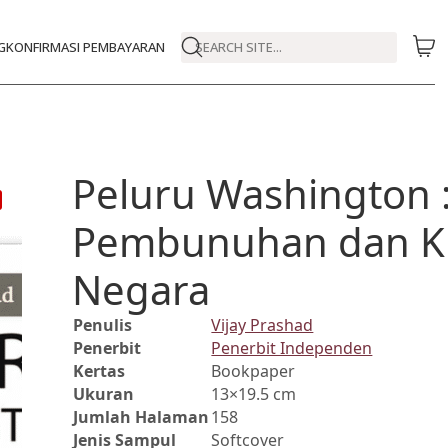
G
KONFIRMASI PEMBAYARAN
SEARCH SITE...
Peluru Washington 
Pembunuhan dan Ku
Negara
Penulis
Vijay Prashad
Penerbit
Penerbit Independen
Kertas
Bookpaper
Ukuran
13×19.5 cm
Jumlah Halaman
158
Jenis Sampul
Softcover