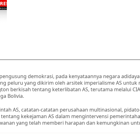
dan
Kudeta
di
Berbagai
Negara
i pengusung demokrasi, pada kenyataannya negara adidaya
ng peluru yang dikirim oleh arsitek imperialisme AS un
n berkisah tentang keterlibatan AS, terutama melalui CI
ga Bolivia.
h AS, catatan-catatan perusahaan multinasional, pidato-
entang kekejaman AS dalam mengintervensi pemerintahan d
lawanan yang telah memberi harapan dan kemungkinan unt