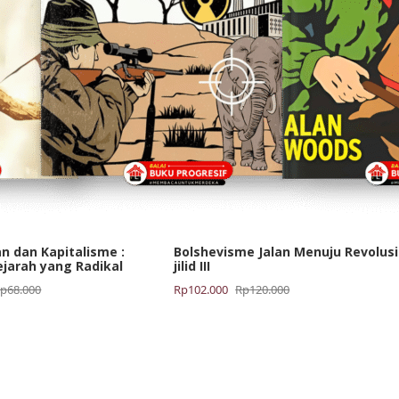
n dan Kapitalisme :
Bolshevisme Jalan Menuju Revolusi
jarah yang Radikal
jilid III
Harga
Harga
Rp
68.000
Rp
102.000
Rp
120.000
aslinya
saat
adalah:
ini
Rp120.000.
adalah:
Rp102.000.