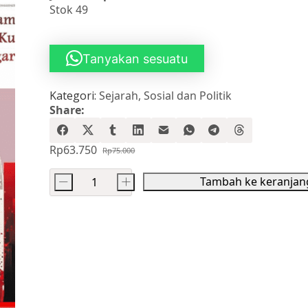
Stok 49
Tanyakan sesuatu
Kategori:
Sejarah
,
Sosial dan Politik
Share:
Rp
63.750
Rp
75.000
Harga
Harga
aslinya
saat
Tambah ke keranjan
-
+
adalah:
ini
Kuantitas
Rp75.000.
adalah:
Peluru
Rp63.750.
Washington
:
Peran
CIA
dalam
Pembunuhan