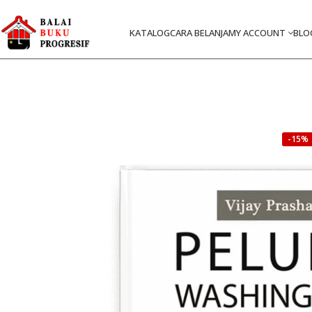
KATALOG
CARA BELANJA
MY ACCOUNT
BLO
-15%