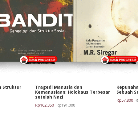
n Struktur
Tragedi Manusia dan
Kepunaha
Kemanusiaan: Holokaus Terbesar
Sebuah Se
setelah Nazi
Harga
Harga
Rp
57.800
Harga
Harga
Rp
162.350
Rp
191.000
aslinya
saat
aslinya
saat
adalah:
ini
adalah:
ini
Rp68.000.
adalah:
Rp191.000.
adalah:
Rp57.800.
Rp162.350.