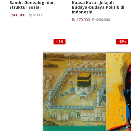
Bandit Genealogi dan
Kuasa Kata : Jelajah
Struktur Sosial
Budaya-budaya Politik di
Indonesia
Harga
Harga
Rp
66.300
Rp
78.000
Harga
Harga
Rp
170.000
Rp
200.000
aslinya
saat
aslinya
saat
adalah:
ini
adalah:
ini
Rp78.000.
adalah:
Rp200.000.
adalah:
Rp66.300.
-15%
-15%
Rp170.000.