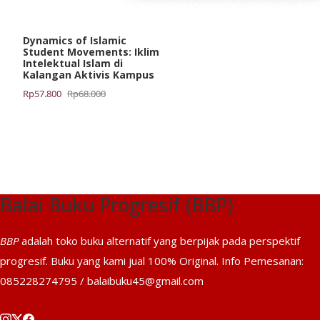
Dynamics of Islamic
Student Movements: Iklim
Intelektual Islam di
Kalangan Aktivis Kampus
Harga
Harga
Rp
57.800
Rp
68.000
aslinya
saat
adalah:
ini
Rp68.000.
adalah:
Rp57.800.
Balai Buku Progresif (BBP)
BBP
adalah toko buku alternatif yang berpijak pada perspektif
progresif. Buku yang kami jual 100% Original. Info Pemesanan:
085228274795 / balaibuku45@gmail.com