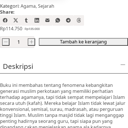
Kategori:
Agama
,
Sejarah
Share:
Rp
114.750
Rp
135.000
Harga
Harga
aslinya
saat
Tambah ke keranjang
-
+
adalah:
ini
Kuantitas
Rp135.000.
adalah:
Muslim
Rp114.750.
tanpa
Deskripsi
Masjid
Buku ini membahas tentang fenomena kebangkitan
generasi muslim perkotaan yang memiliki perhatian
terhadap agamanya, tapi tidak sempat mempelajari Islam
secara utuh (kafah). Mereka belajar Islam tidak lewat jalur
konvensional, semisal, surau, madrasah, atau perguruan
tinggi Islam. Muslim tanpa masjid tidak lagi menganggap
penting hadirnya seorang guru, tapi siapa pun yang
dipandang cakap menjelaskan agama ala kadarnya