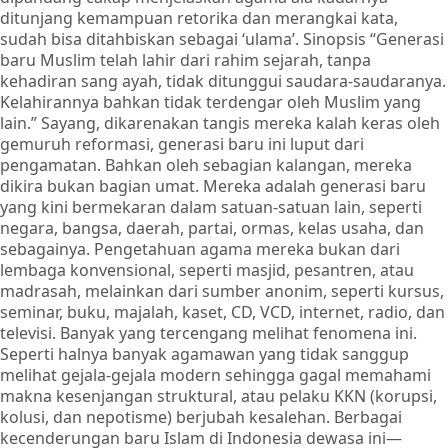
ditunjang kemampuan retorika dan merangkai kata,
sudah bisa ditahbiskan sebagai ‘ulama’. Sinopsis “Generasi
baru Muslim telah lahir dari rahim sejarah, tanpa
kehadiran sang ayah, tidak ditunggui saudara-saudaranya.
Kelahirannya bahkan tidak terdengar oleh Muslim yang
lain.” Sayang, dikarenakan tangis mereka kalah keras oleh
gemuruh reformasi, generasi baru ini luput dari
pengamatan. Bahkan oleh sebagian kalangan, mereka
dikira bukan bagian umat. Mereka adalah generasi baru
yang kini bermekaran dalam satuan-satuan lain, seperti
negara, bangsa, daerah, partai, ormas, kelas usaha, dan
sebagainya. Pengetahuan agama mereka bukan dari
lembaga konvensional, seperti masjid, pesantren, atau
madrasah, melainkan dari sumber anonim, seperti kursus,
seminar, buku, majalah, kaset, CD, VCD, internet, radio, dan
televisi. Banyak yang tercengang melihat fenomena ini.
Seperti halnya banyak agamawan yang tidak sanggup
melihat gejala-gejala modern sehingga gagal memahami
makna kesenjangan struktural, atau pelaku KKN (korupsi,
kolusi, dan nepotisme) berjubah kesalehan. Berbagai
kecenderungan baru Islam di Indonesia dewasa ini—