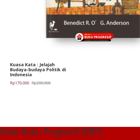
Kuasa Kata : Jelajah
Budaya-budaya Politik di
Indonesia
Harga
Harga
Rp
170.000
Rp
200.000
aslinya
saat
adalah:
ini
Rp200.000.
adalah:
Rp170.000.
Balai Buku Progresif (BBP)