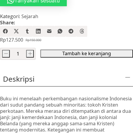
Tanyakan sesuatu
Kategori:
Sejarah
Share:
Rp
127.500
Rp
150.000
Harga
Harga
aslinya
saat
Tambah ke keranjang
-
+
adalah:
ini
Kuantitas
Rp150.000.
adalah:
Menuju
Rp127.500.
Modernitas:
Deskripsi
Politik
Antikolonial
5
Buku ini menelaah perkembangan nasionalisme Indonesia
Tokoh
dari sudut pandang sebuah minoritas: tokoh Kristen
Minoritas
perkotaan. Mereka merasa diri ditempatkan di antara dua
janji: janji kemerdekaan Indonesia, dan janji kolonial
Belanda (yang mereka anggap sama-sama Kristen)
tentang modernitas. Ketegangan ini membuat