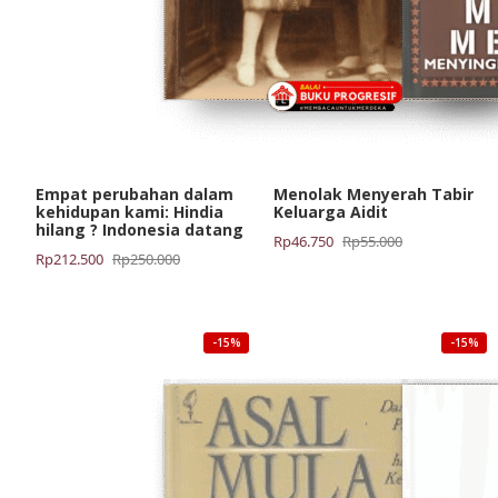
Empat perubahan dalam
Menolak Menyerah Tabir
kehidupan kami: Hindia
Keluarga Aidit
hilang ? Indonesia datang
Harga
Harga
Rp
46.750
Rp
55.000
Harga
Harga
Rp
212.500
Rp
250.000
aslinya
saat
aslinya
saat
adalah:
ini
adalah:
ini
Rp55.000.
adalah:
Rp250.000.
adalah:
Rp46.750.
-15%
-15%
Rp212.500.