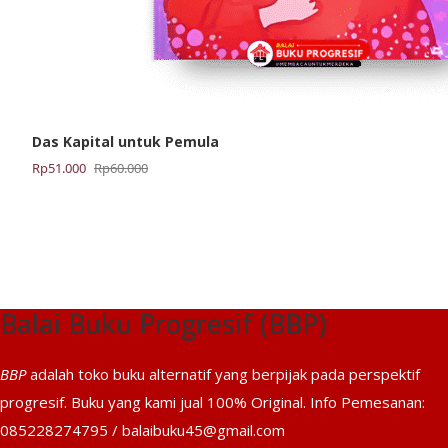
Das Kapital untuk Pemula
Harga
Harga
Rp
51.000
Rp
60.000
aslinya
saat
adalah:
ini
Rp60.000.
adalah:
Rp51.000.
Balai Buku Progresif (BBP)
BBP
adalah toko buku alternatif yang berpijak pada perspektif
progresif. Buku yang kami jual 100% Original. Info Pemesanan:
085228274795 / balaibuku45@gmail.com