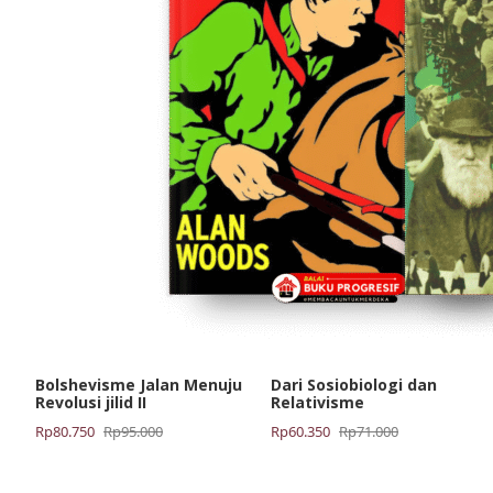
Bolshevisme Jalan Menuju
Dari Sosiobiologi dan
Revolusi jilid II
Relativisme
Harga
Harga
Harga
Harga
Rp
80.750
Rp
95.000
Rp
60.350
Rp
71.000
aslinya
saat
aslinya
saat
adalah:
ini
adalah:
ini