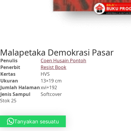
Malapetaka Demokrasi Pasar
Penulis
Coen Husain Pontoh
Penerbit
Resist Book
Kertas
HVS
Ukuran
13×19 cm
Jumlah Halaman
xvi+192
Jenis Sampul
Softcover
Stok 25
Tanyakan sesuatu