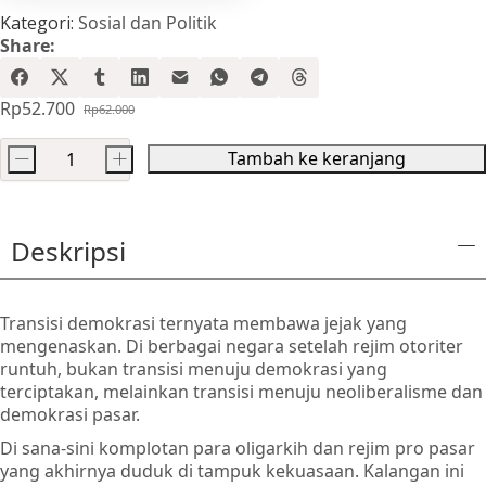
Kategori:
Sosial dan Politik
Share:
Rp
52.700
Rp
62.000
Harga
Harga
aslinya
saat
Tambah ke keranjang
-
+
adalah:
ini
Kuantitas
Rp62.000.
adalah:
Malapetaka
Rp52.700.
Demokrasi
Deskripsi
Pasar
Transisi demokrasi ternyata membawa jejak yang
mengenaskan. Di berbagai negara setelah rejim otoriter
runtuh, bukan transisi menuju demokrasi yang
terciptakan, melainkan transisi menuju neoliberalisme dan
demokrasi pasar.
Di sana-sini komplotan para oligarkih dan rejim pro pasar
yang akhirnya duduk di tampuk kekuasaan. Kalangan ini