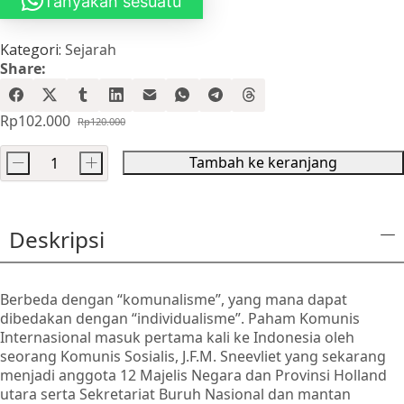
Tanyakan sesuatu
Kategori:
Sejarah
Share:
Rp
102.000
Rp
120.000
Harga
Harga
aslinya
saat
Tambah ke keranjang
-
+
adalah:
ini
Kuantitas
Rp120.000.
adalah:
Gerakan
Rp102.000.
Komunis
Deskripsi
di
Hindia
Belanda
Berbeda dengan “komunalisme”, yang mana dapat
dibedakan dengan “individualisme”. Paham Komunis
Internasional masuk pertama kali ke Indonesia oleh
seorang Komunis Sosialis, J.F.M. Sneevliet yang sekarang
menjadi anggota 12 Majelis Negara dan Provinsi Holland
utara serta Sekretariat Buruh Nasional dan mantan