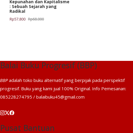
Kepunahan dan Kapitalisme
: Sebuah Sejarah yang
Radikal
Harga
Harga
Rp
57.800
Rp
68.000
aslinya
saat
adalah:
ini
Rp68.000.
adalah:
Rp57.800.
Balai Buku Progresif (BBP)
BBP
adalah toko buku alternatif yang berpijak pada perspektif
progresif. Buku yang kami jual 100% Original. Info Pemesanan:
085228274795 / balaibuku45@gmail.com
Pusat Bantuan