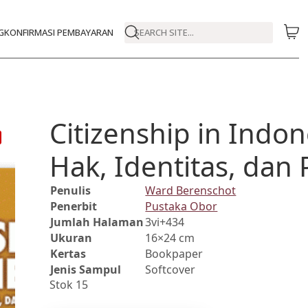
G
KONFIRMASI PEMBAYARAN
SEARCH SITE...
Citizenship in Indo
Hak, Identitas, dan 
Penulis
Ward Berenschot
Penerbit
Pustaka Obor
Jumlah Halaman
3vi+434
Ukuran
16×24 cm
Kertas
Bookpaper
Jenis Sampul
Softcover
Stok 15