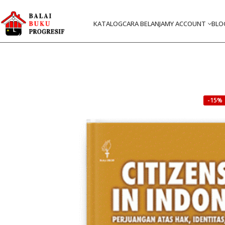
KATALOG
CARA BELANJA
MY ACCOUNT
BLO
-15%