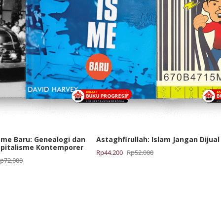
sme Baru: Genealogi dan
Astaghfirullah: Islam Jangan Dijual
apitalisme Kontemporer
Harga
Harga
Rp
44.200
Rp
52.000
Rp
72.000
aslinya
saat
adalah:
ini
Rp52.000.
adalah:
Rp44.200.