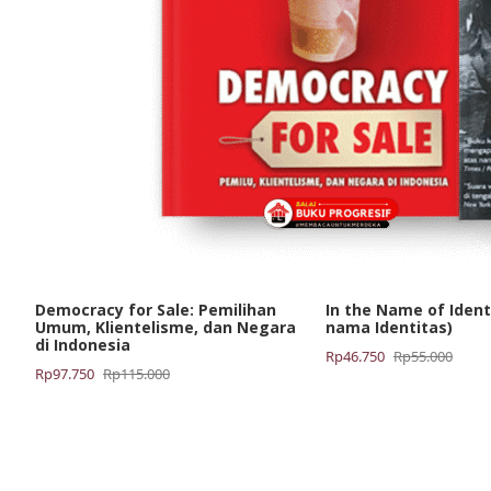
Democracy for Sale: Pemilihan
In the Name of Ident
Umum, Klientelisme, dan Negara
nama Identitas)
di Indonesia
Harga
Harga
Rp
46.750
Rp
55.000
Harga
Harga
Rp
97.750
Rp
115.000
aslinya
saat
aslinya
saat
adalah:
ini
adalah:
ini
Rp55.000.
adalah:
Rp115.000.
adalah:
Rp46.750.
Rp97.750.